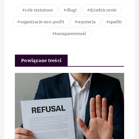
cele statutowe
długi
dziedziczenie
organizacje non-profit
reputacja
spadki
transparentność
Powiązane treści