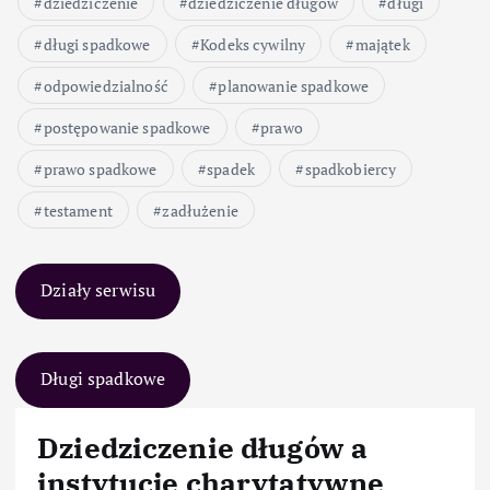
dziedziczenie
dziedziczenie długów
długi
długi spadkowe
Kodeks cywilny
majątek
odpowiedzialność
planowanie spadkowe
postępowanie spadkowe
prawo
prawo spadkowe
spadek
spadkobiercy
testament
zadłużenie
Działy serwisu
Długi spadkowe
Dziedziczenie długów a
instytucje charytatywne