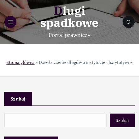
S
Długi
k
i
spadkowe
p
t
Portal prawniczy
o
c
o
n
Strona główna
»
Dziedziczenie długów a instytucje charytatywne
t
e
n
t
Szukaj
Szukaj