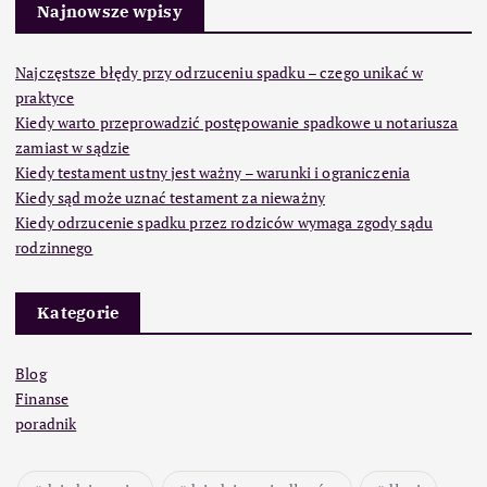
Najnowsze wpisy
Najczęstsze błędy przy odrzuceniu spadku – czego unikać w
praktyce
Kiedy warto przeprowadzić postępowanie spadkowe u notariusza
zamiast w sądzie
Kiedy testament ustny jest ważny – warunki i ograniczenia
Kiedy sąd może uznać testament za nieważny
Kiedy odrzucenie spadku przez rodziców wymaga zgody sądu
rodzinnego
Kategorie
Blog
Finanse
poradnik