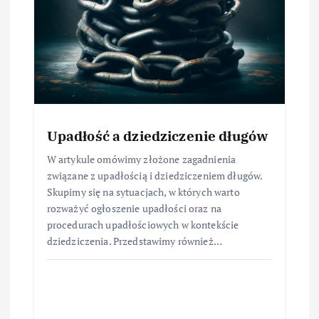
Upadłość a dziedziczenie długów
W artykule omówimy złożone zagadnienia
związane z upadłością i dziedziczeniem długów.
Skupimy się na sytuacjach, w których warto
rozważyć ogłoszenie upadłości oraz na
procedurach upadłościowych w kontekście
dziedziczenia. Przedstawimy również…