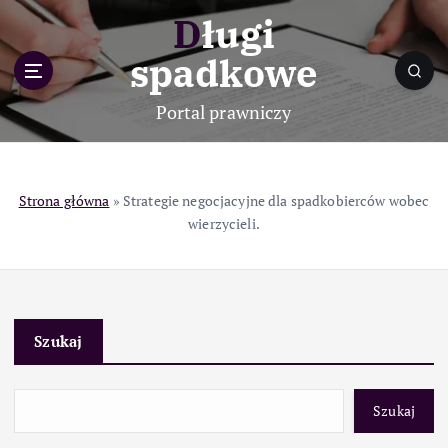
S
Długi
k
i
spadkowe
p
t
Portal prawniczy
o
c
o
n
Strona główna
»
Strategie negocjacyjne dla spadkobierców wobec
t
wierzycieli.
e
n
t
Szukaj
Szukaj