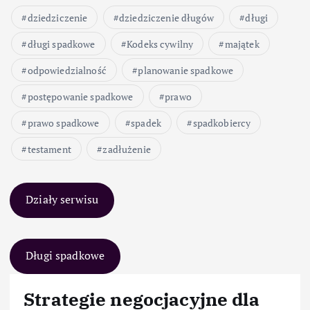
dziedziczenie
dziedziczenie długów
długi
długi spadkowe
Kodeks cywilny
majątek
odpowiedzialność
planowanie spadkowe
postępowanie spadkowe
prawo
prawo spadkowe
spadek
spadkobiercy
testament
zadłużenie
Działy serwisu
Długi spadkowe
Strategie negocjacyjne dla