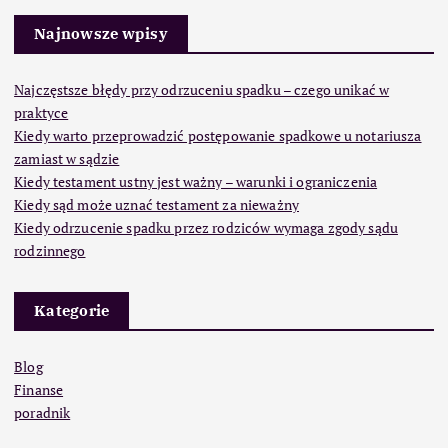
Najnowsze wpisy
Najczęstsze błędy przy odrzuceniu spadku – czego unikać w
praktyce
Kiedy warto przeprowadzić postępowanie spadkowe u notariusza
zamiast w sądzie
Kiedy testament ustny jest ważny – warunki i ograniczenia
Kiedy sąd może uznać testament za nieważny
Kiedy odrzucenie spadku przez rodziców wymaga zgody sądu
rodzinnego
Kategorie
Blog
Finanse
poradnik