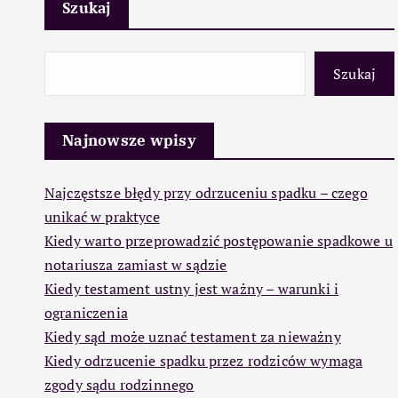
Szukaj
Szukaj
Najnowsze wpisy
Najczęstsze błędy przy odrzuceniu spadku – czego
unikać w praktyce
Kiedy warto przeprowadzić postępowanie spadkowe u
notariusza zamiast w sądzie
Kiedy testament ustny jest ważny – warunki i
ograniczenia
Kiedy sąd może uznać testament za nieważny
Kiedy odrzucenie spadku przez rodziców wymaga
zgody sądu rodzinnego