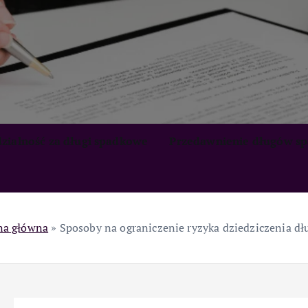
zialność za długi spadkowe
Przedawnienie długów s
na główna
»
Sposoby na ograniczenie ryzyka dziedziczenia dł