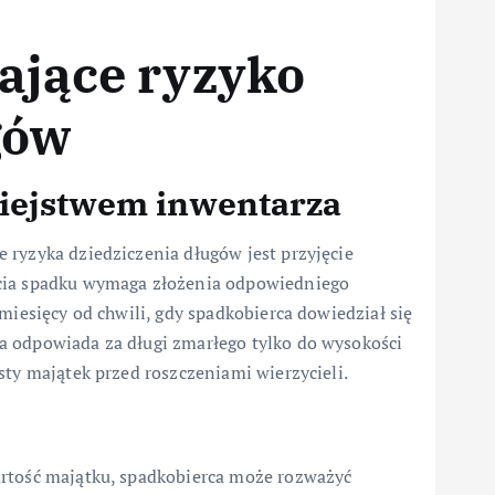
zające ryzyko
gów
ziejstwem inwentarza
 ryzyka dziedziczenia długów jest przyjęcie
ęcia spadku wymaga złożenia odpowiedniego
miesięcy od chwili, gdy spadkobierca dowiedział się
a odpowiada za długi zmarłego tylko do wysokości
sty majątek przed roszczeniami wierzycieli.
artość majątku, spadkobierca może rozważyć