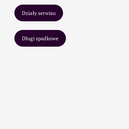
Działy serwisu
Długi spadkowe