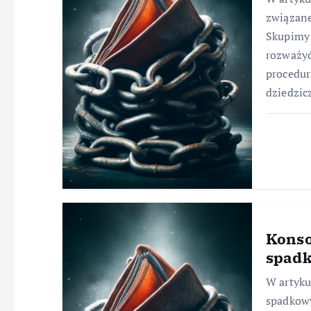
związane
Skupimy 
rozważyć
procedur
dziedzic
Konso
spad
W artyku
spadkowy