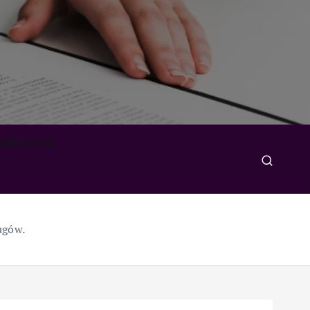
padkowych
ugów.