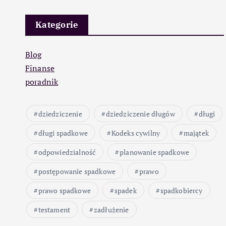
Kategorie
Blog
Finanse
poradnik
dziedziczenie
dziedziczenie długów
długi
długi spadkowe
Kodeks cywilny
majątek
odpowiedzialność
planowanie spadkowe
postępowanie spadkowe
prawo
prawo spadkowe
spadek
spadkobiercy
testament
zadłużenie