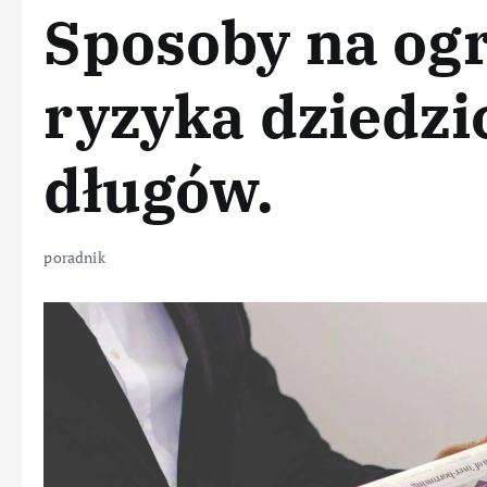
Sposoby na og
ryzyka dziedzi
długów.
poradnik