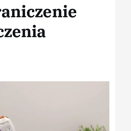
raniczenie
czenia