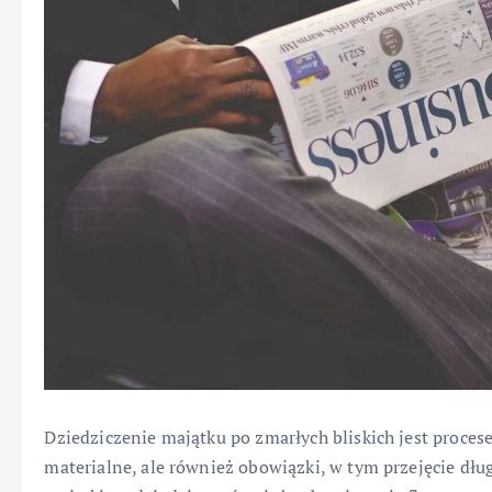
Dziedziczenie majątku po zmarłych bliskich jest procese
materialne, ale również obowiązki, w tym przejęcie dług