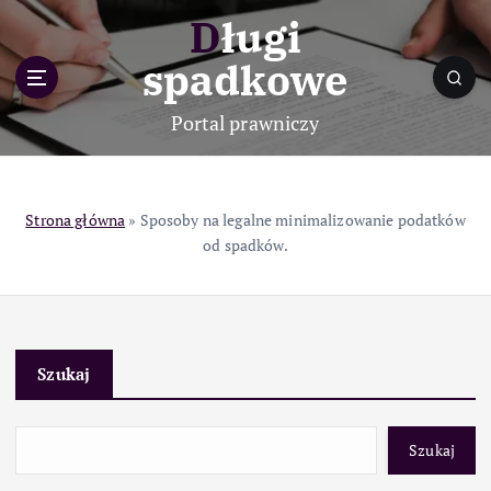
S
Długi
k
i
spadkowe
p
t
Portal prawniczy
o
c
o
n
Strona główna
»
Sposoby na legalne minimalizowanie podatków
t
od spadków.
e
n
t
Szukaj
Szukaj