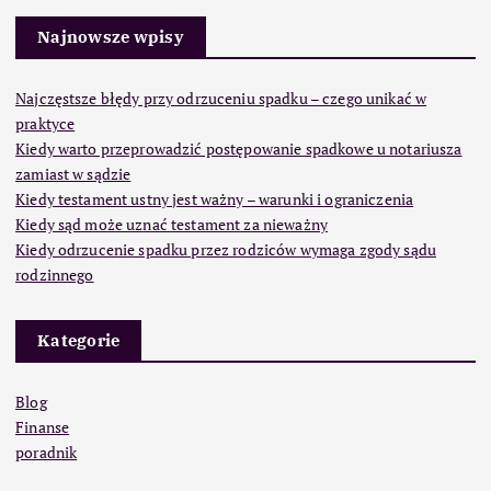
Najnowsze wpisy
Najczęstsze błędy przy odrzuceniu spadku – czego unikać w
praktyce
Kiedy warto przeprowadzić postępowanie spadkowe u notariusza
zamiast w sądzie
Kiedy testament ustny jest ważny – warunki i ograniczenia
Kiedy sąd może uznać testament za nieważny
Kiedy odrzucenie spadku przez rodziców wymaga zgody sądu
rodzinnego
Kategorie
Blog
Finanse
poradnik