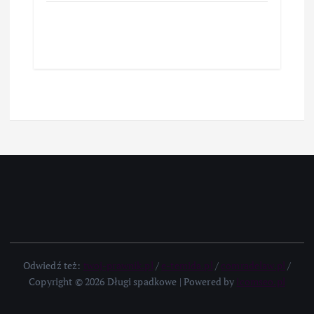
Odwiedź też:
twoj-prawnik.pl
/
e-temida.pl
/
comradelaw.pl
/
Copyright © 2026 Długi spadkowe | Powered by
icomseo.pl