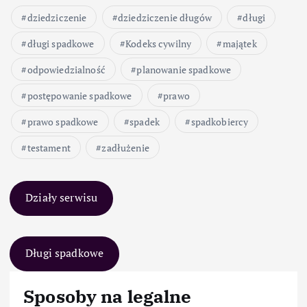
dziedziczenie
dziedziczenie długów
długi
długi spadkowe
Kodeks cywilny
majątek
odpowiedzialność
planowanie spadkowe
postępowanie spadkowe
prawo
prawo spadkowe
spadek
spadkobiercy
testament
zadłużenie
Działy serwisu
Długi spadkowe
Sposoby na legalne