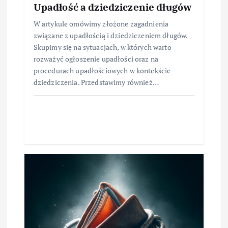
Upadłość a dziedziczenie długów
W artykule omówimy złożone zagadnienia
związane z upadłością i dziedziczeniem długów.
Skupimy się na sytuacjach, w których warto
rozważyć ogłoszenie upadłości oraz na
procedurach upadłościowych w kontekście
dziedziczenia. Przedstawimy również…