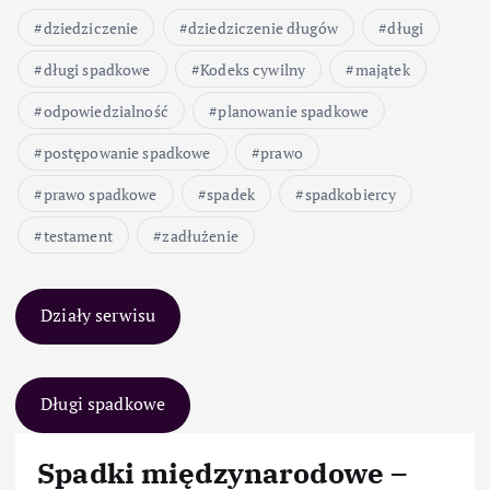
dziedziczenie
dziedziczenie długów
długi
długi spadkowe
Kodeks cywilny
majątek
odpowiedzialność
planowanie spadkowe
postępowanie spadkowe
prawo
prawo spadkowe
spadek
spadkobiercy
testament
zadłużenie
Działy serwisu
Długi spadkowe
Spadki międzynarodowe –