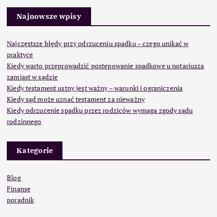
Najnowsze wpisy
Najczęstsze błędy przy odrzuceniu spadku – czego unikać w
praktyce
Kiedy warto przeprowadzić postępowanie spadkowe u notariusza
zamiast w sądzie
Kiedy testament ustny jest ważny – warunki i ograniczenia
Kiedy sąd może uznać testament za nieważny
Kiedy odrzucenie spadku przez rodziców wymaga zgody sądu
rodzinnego
Kategorie
Blog
Finanse
poradnik