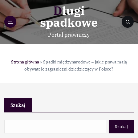
S
Długi
k
i
spadkowe
p
t
Portal prawniczy
o
c
o
n
Strona główna
»
Spadki międzynarodowe – jakie prawa mają
t
obywatele zagraniczni dziedziczący w Polsce?
e
n
t
Szukaj
Szukaj