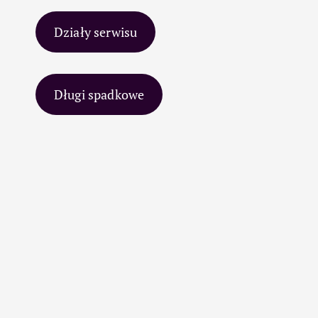
Działy serwisu
Długi spadkowe