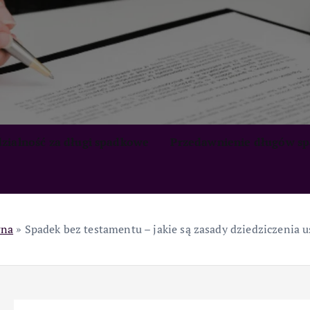
zialność za długi spadkowe
Przedawnienie długów s
wna
»
Spadek bez testamentu – jakie są zasady dziedziczenia