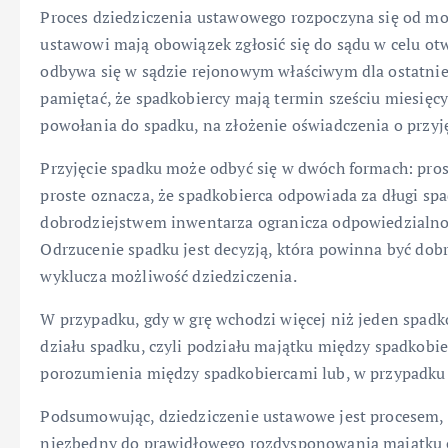
Proces dziedziczenia ustawowego rozpoczyna się od m
ustawowi mają obowiązek zgłosić się do sądu w celu ot
odbywa się w sądzie rejonowym właściwym dla ostatnie
pamiętać, że spadkobiercy mają termin sześciu miesięcy
powołania do spadku, na złożenie oświadczenia o przyj
Przyjęcie spadku może odbyć się w dwóch formach: pros
proste oznacza, że spadkobierca odpowiada za długi sp
dobrodziejstwem inwentarza ogranicza odpowiedzialnoś
Odrzucenie spadku jest decyzją, która powinna być dob
wyklucza możliwość dziedziczenia.
W przypadku, gdy w grę wchodzi więcej niż jeden spad
działu spadku, czyli podziału majątku między spadkobi
porozumienia między spadkobiercami lub, w przypadku b
Podsumowując, dziedziczenie ustawowe jest procesem, 
niezbędny do prawidłowego rozdysponowania majątku o