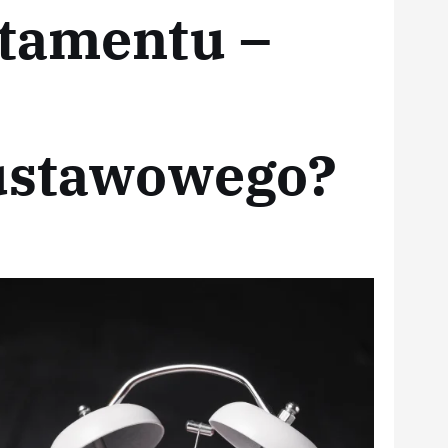
stamentu –
 ustawowego?