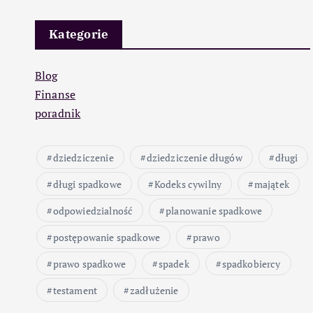
Kategorie
Blog
Finanse
poradnik
dziedziczenie
dziedziczenie długów
długi
długi spadkowe
Kodeks cywilny
majątek
odpowiedzialność
planowanie spadkowe
postępowanie spadkowe
prawo
prawo spadkowe
spadek
spadkobiercy
testament
zadłużenie