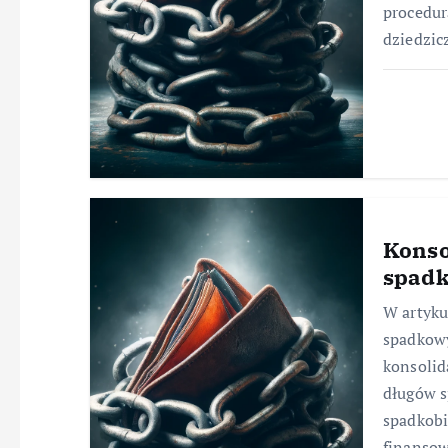
procedur
dziedzic
Konso
spad
W artyku
spadkowy
konsolid
długów s
spadkob
finanso