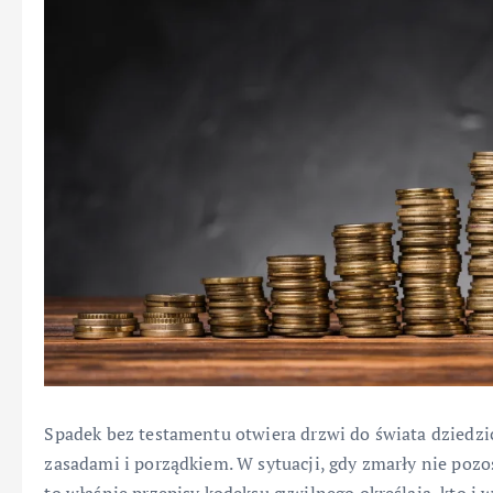
Spadek bez testamentu otwiera drzwi do świata dziedzi
zasadami i porządkiem. W sytuacji, gdy zmarły nie pozo