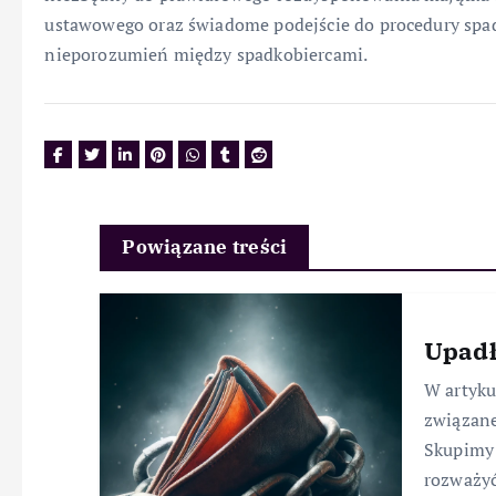
ustawowego oraz świadome podejście do procedury sp
nieporozumień między spadkobiercami.
Powiązane treści
Upadł
W artyk
związane
Skupimy 
rozważyć