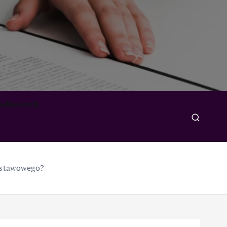
padkowych
 ustawowego?