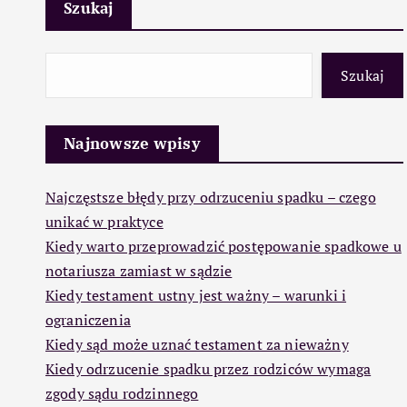
Szukaj
Szukaj
Najnowsze wpisy
Najczęstsze błędy przy odrzuceniu spadku – czego
unikać w praktyce
Kiedy warto przeprowadzić postępowanie spadkowe u
notariusza zamiast w sądzie
Kiedy testament ustny jest ważny – warunki i
ograniczenia
Kiedy sąd może uznać testament za nieważny
Kiedy odrzucenie spadku przez rodziców wymaga
zgody sądu rodzinnego