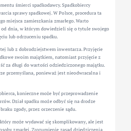
omentu śmierci spadkodawcy. Spadkobiercy
warcia sprawy spadkowej. W Polsce, procedura ta
go miejsca zamieszkania zmarłego. Warto
 od dnia, w którym dowiedzieli się o tytule swojego
ęciu lub odrzuceniu spadku.
tej lub z dobrodziejstwem inwentarza. Przyjęcie
adkowe swoim majątkiem, natomiast przyjęcie z
ć za długi do wartości odziedziczonego majątku.
rze przemyślana, ponieważ jest nieodwracalna i
kobierca, konieczne może być przeprowadzenie
erców. Dział spadku może odbyć się na drodze
raku zgody, przez orzeczenie sądu.
który może wydawać się skomplikowany, ale jest
soby zmarłej. Zrozumienie zasad dziedziczenia