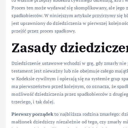
to właśnie przepisy kodeksu cywilnego określają, kto i 
Proces ten może wydawać się skomplikowany, ale jego z
spadkobierców. W niniejszym artykule przyjrzymy się bl
jest uprawniony do dziedziczenia w pierwszej kolejnośc
przejść przez proces spadkowy.
Zasady dziedzicz
Dziedziczenie ustawowe wchodzi w grę, gdy zmarły nie 
testament jest nieważny lub nie obejmuje całego mająt
w Kodeksie cywilnym i opierają się na systemie grup s
ma pierwszeństwo przed kolejnym, co oznacza, że spad
możliwość dziedziczenia przez spadkobierców z drugiego
trzeciego, i tak dalej.
Pierwszy porządek
to najbliższa rodzina zmarłego: dz
małżonek dziedziczy niezależnie od tego, czy zmarły mia