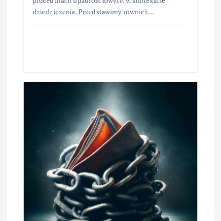
procedurach upadłościowych w kontekście
dziedziczenia. Przedstawimy również…