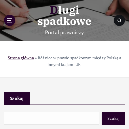
S
Długi
k
i
spadkowe
p
t
Portal prawniczy
o
c
o
n
Strona główna
»
Różnice w prawie spadkowym między Polską a
t
innymi krajami UE.
e
n
t
Szukaj
Szukaj