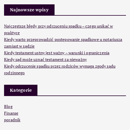
Najnowsze wpisy
Najczęstsze błędy przy odrzuceniu spadku – czego unikać w
praktyce
Kiedy warto przeprowadzić postępowanie spadkowe u notariusza
zamiast w sądzie
Kiedy testament ustny jest ważny – warunki i ograniczenia
Kiedy sąd może uznać testament za nieważny
Kiedy odrzucenie spadku przez rodziców wymaga zgody sądu
rodzinnego
Kategorie
Blog
Finanse
poradnik