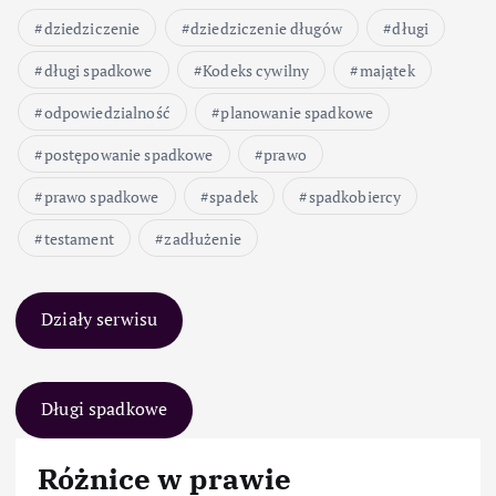
dziedziczenie
dziedziczenie długów
długi
długi spadkowe
Kodeks cywilny
majątek
odpowiedzialność
planowanie spadkowe
postępowanie spadkowe
prawo
prawo spadkowe
spadek
spadkobiercy
testament
zadłużenie
Działy serwisu
Długi spadkowe
Różnice w prawie