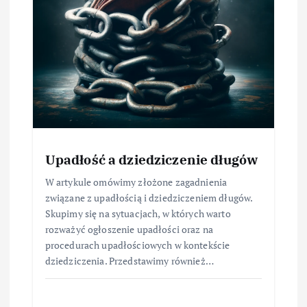
Upadłość a dziedziczenie długów
W artykule omówimy złożone zagadnienia
związane z upadłością i dziedziczeniem długów.
Skupimy się na sytuacjach, w których warto
rozważyć ogłoszenie upadłości oraz na
procedurach upadłościowych w kontekście
dziedziczenia. Przedstawimy również…