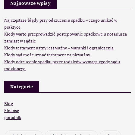
Najnowsze wpisy
Najczęstsze błędy przy odrzuceniu spadku – czego unikać w
praktyce
Kiedy warto przeprowadzić postępowanie spadkowe u notariusza
zamiast w sądzie
Kiedy testament ustny jest ważny – warunki i ograniczenia
Kiedy sąd może uznać testament za nieważny
Kiedy odrzucenie spadku przez rodziców wymaga zgody sądu
rodzinnego
Kategorie
Blog
Finanse
poradnik