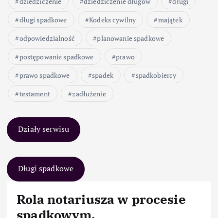
dziedziczenie
dziedziczenie długów
długi
długi spadkowe
Kodeks cywilny
majątek
odpowiedzialność
planowanie spadkowe
postępowanie spadkowe
prawo
prawo spadkowe
spadek
spadkobiercy
testament
zadłużenie
Działy serwisu
Długi spadkowe
Rola notariusza w procesie
spadkowym.