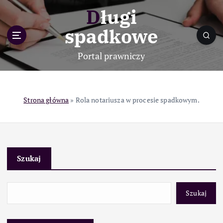
S
Długi
k
i
spadkowe
p
t
Portal prawniczy
o
c
o
n
Strona główna
»
Rola notariusza w procesie spadkowym.
t
e
n
t
Szukaj
Szukaj