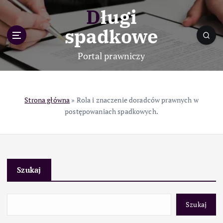
S
Długi
k
i
spadkowe
p
t
Portal prawniczy
o
c
o
n
Strona główna
»
Rola i znaczenie doradców prawnych w
t
postępowaniach spadkowych.
e
n
t
Szukaj
Szukaj