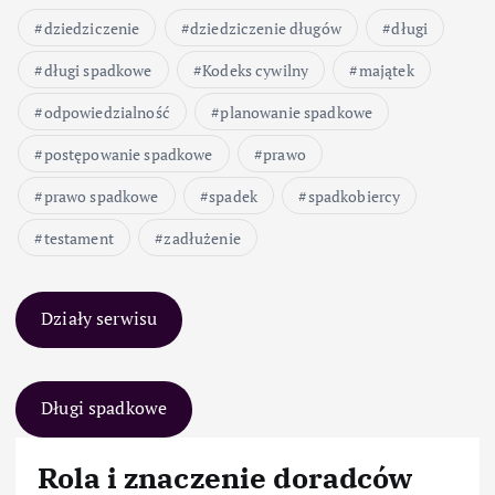
dziedziczenie
dziedziczenie długów
długi
długi spadkowe
Kodeks cywilny
majątek
odpowiedzialność
planowanie spadkowe
postępowanie spadkowe
prawo
prawo spadkowe
spadek
spadkobiercy
testament
zadłużenie
Działy serwisu
Długi spadkowe
Rola i znaczenie doradców