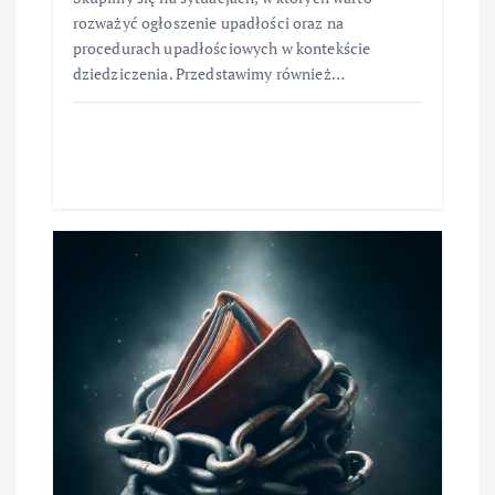
rozważyć ogłoszenie upadłości oraz na
procedurach upadłościowych w kontekście
dziedziczenia. Przedstawimy również…