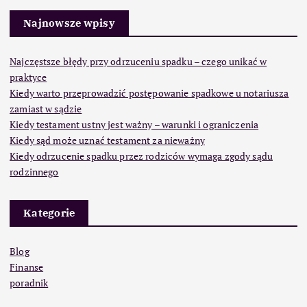
Najnowsze wpisy
Najczęstsze błędy przy odrzuceniu spadku – czego unikać w
praktyce
Kiedy warto przeprowadzić postępowanie spadkowe u notariusza
zamiast w sądzie
Kiedy testament ustny jest ważny – warunki i ograniczenia
Kiedy sąd może uznać testament za nieważny
Kiedy odrzucenie spadku przez rodziców wymaga zgody sądu
rodzinnego
Kategorie
Blog
Finanse
poradnik