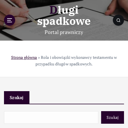
S
Długi
k
i
spadkowe
p
t
Portal prawniczy
o
c
o
n
Strona główna
»
Rola i obowiązki wykonawcy testamentu w
t
przypadku długów spadkowych.
e
n
t
Szukaj
Szukaj