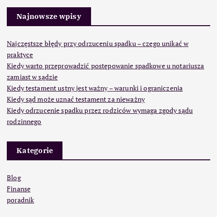
Najnowsze wpisy
Najczęstsze błędy przy odrzuceniu spadku – czego unikać w
praktyce
Kiedy warto przeprowadzić postępowanie spadkowe u notariusza
zamiast w sądzie
Kiedy testament ustny jest ważny – warunki i ograniczenia
Kiedy sąd może uznać testament za nieważny
Kiedy odrzucenie spadku przez rodziców wymaga zgody sądu
rodzinnego
Kategorie
Blog
Finanse
poradnik