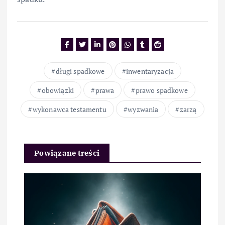
długi spadkowe
inwentaryzacja
obowiązki
prawa
prawo spadkowe
wykonawca testamentu
wyzwania
zarzą
Powiązane treści