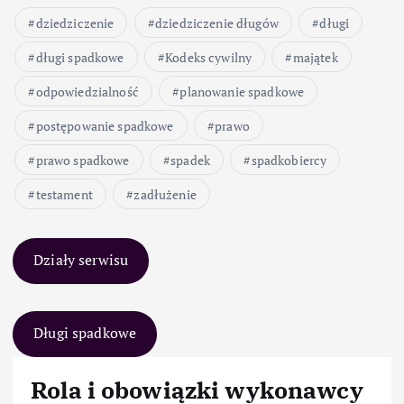
dziedziczenie
dziedziczenie długów
długi
długi spadkowe
Kodeks cywilny
majątek
odpowiedzialność
planowanie spadkowe
postępowanie spadkowe
prawo
prawo spadkowe
spadek
spadkobiercy
testament
zadłużenie
Działy serwisu
Długi spadkowe
Rola i obowiązki wykonawcy