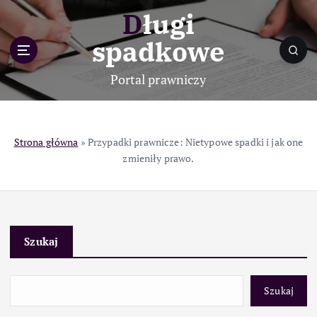
S
Długi
k
i
spadkowe
p
t
Portal prawniczy
o
c
o
n
Strona główna
»
Przypadki prawnicze: Nietypowe spadki i jak one
t
zmieniły prawo.
e
n
t
Szukaj
Szukaj