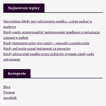
Najnowsze wpisy
Najczęstsze błędy przy odrzuceniu spadku – czego unikać w
praktyce
Kiedy warto przeprowadzić postępowanie spadkowe u notariusza
zamiast w sądzie
Kiedy testament ustny jest ważny – warunki i ograniczenia
Kiedy sąd może uznać testament za nieważny
Kiedy odrzucenie spadku przez rodziców wymaga zgody sądu
rodzinnego
Kategorie
Blog
Finanse
poradnik