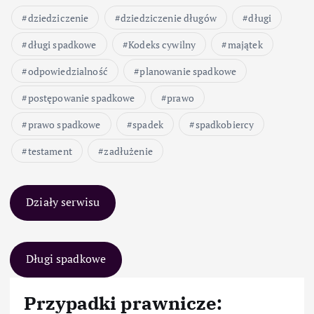
dziedziczenie
dziedziczenie długów
długi
długi spadkowe
Kodeks cywilny
majątek
odpowiedzialność
planowanie spadkowe
postępowanie spadkowe
prawo
prawo spadkowe
spadek
spadkobiercy
testament
zadłużenie
Działy serwisu
Długi spadkowe
Przypadki prawnicze: