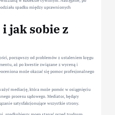
ewidzianą w Kodeksie cywilnym. Następnie, po
 podziału spadku między uprawnionych
i jak sobie z
ści, począwszy od problemów z ustaleniem kręgu
mentu, aż po kwestie związane z wyceną i
eoceniona może okazać się pomoc profesjonalnego
ażyć mediację, która może pomóc w osiągnięciu
wnego procesu sądowego. Mediator, będący
zanie satysfakcjonujące wszystkie strony.
mi, spadkobiercy mogą stanąć przed trudnym