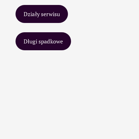
Działy serwisu
Długi spadkowe