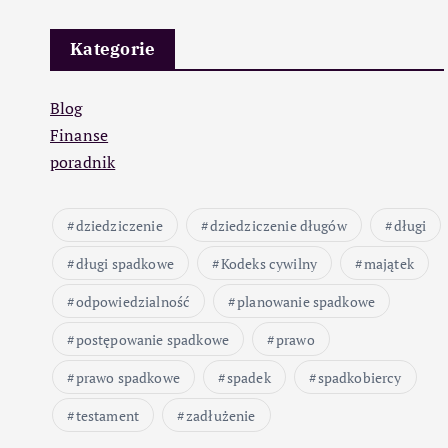
Kategorie
Blog
Finanse
poradnik
dziedziczenie
dziedziczenie długów
długi
długi spadkowe
Kodeks cywilny
majątek
odpowiedzialność
planowanie spadkowe
postępowanie spadkowe
prawo
prawo spadkowe
spadek
spadkobiercy
testament
zadłużenie