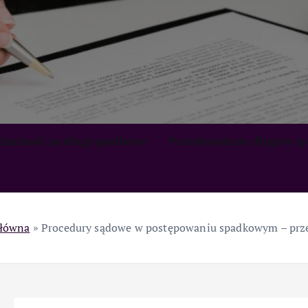
zialność za długi spadkowe
Przedawnienie długów s
główna
»
Procedury sądowe w postępowaniu spadkowym – prz