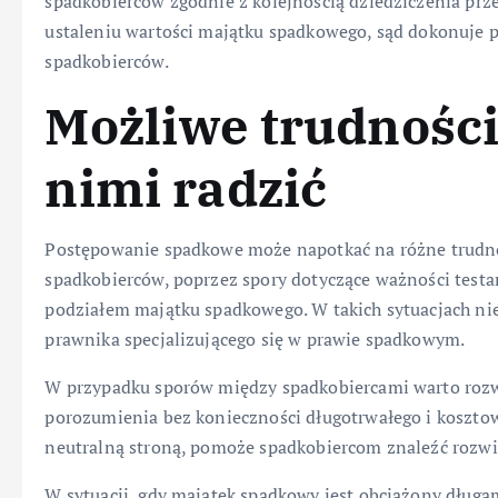
spadkobierców zgodnie z kolejnością dziedziczenia prz
ustaleniu wartości majątku spadkowego, sąd dokonuje
spadkobierców.
Możliwe trudności 
nimi radzić
Postępowanie spadkowe może napotkać na różne trudno
spadkobierców, poprzez spory dotyczące ważności testa
podziałem majątku spadkowego. W takich sytuacjach ni
prawnika specjalizującego się w prawie spadkowym.
W przypadku sporów między spadkobiercami warto rozw
porozumienia bez konieczności długotrwałego i koszto
neutralną stroną, pomoże spadkobiercom znaleźć rozwią
W sytuacji, gdy majątek spadkowy jest obciążony długa