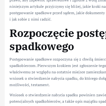
prawo, aby zapewnić sprawiedliwe i zgodne z wolą zma
niniejszym artykule przyjrzymy się bliżej, jakie kroki 
postępowanie spadkowe przed sądem, jakie dokumenty s
i jak sobie z nimi radzić.
Rozpoczęcie post
spadkowego
Postępowanie spadkowe rozpoczyna się z chwilą śmierci
spadkobiercom. Pierwszym krokiem jest zgłoszenie te
właściwemu ze względu na ostatnie miejsce zamieszkan
wniosek o stwierdzenie nabycia spadku, do którego doł
możliwości, testament.
Wniosek o stwierdzenie nabycia spadku powinien zawi
potencjalnych spadkobierców, a także opis majątku spa