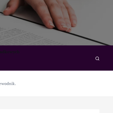
padkowych
ewodnik.