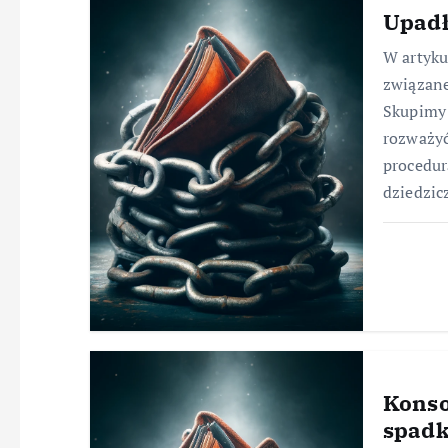
Upadł
W artyk
związane
Skupimy 
rozważyć
procedur
dziedzic
Konso
spad