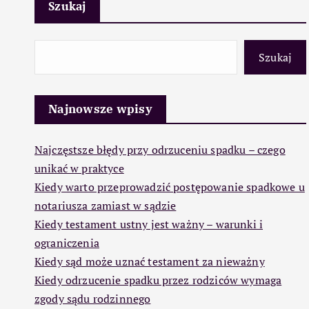
Szukaj
Szukaj
Najnowsze wpisy
Najczęstsze błędy przy odrzuceniu spadku – czego
unikać w praktyce
Kiedy warto przeprowadzić postępowanie spadkowe u
notariusza zamiast w sądzie
Kiedy testament ustny jest ważny – warunki i
ograniczenia
Kiedy sąd może uznać testament za nieważny
Kiedy odrzucenie spadku przez rodziców wymaga
zgody sądu rodzinnego