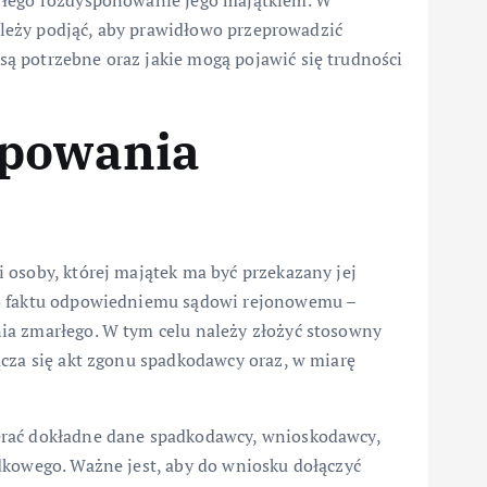
rłego rozdysponowanie jego majątkiem. W
należy podjąć, aby prawidłowo przeprowadzić
ą potrzebne oraz jakie mogą pojawić się trudności
ępowania
 osoby, której majątek ma być przekazany jej
go faktu odpowiedniemu sądowi rejonowemu –
ia zmarłego. W tym celu należy złożyć stosowny
ącza się akt zgonu spadkodawcy oraz, w miarę
erać dokładne dane spadkodawcy, wnioskodawcy,
dkowego. Ważne jest, aby do wniosku dołączyć