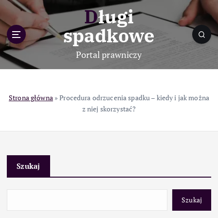
S
Długi
k
i
spadkowe
p
t
Portal prawniczy
o
c
o
n
Strona główna
»
Procedura odrzucenia spadku – kiedy i jak można
t
z niej skorzystać?
e
n
t
Szukaj
Szukaj