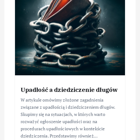
Upadłość a dziedziczenie długów
W artykule omówimy złożone zagadnienia
związane z upadłością i dziedziczeniem długów.
Skupimy się na sytuacjach, w których warto
rozważyć ogłoszenie upadłości oraz na
procedurach upadłościowych w kontekście
dziedziczenia. Przedstawimy również…