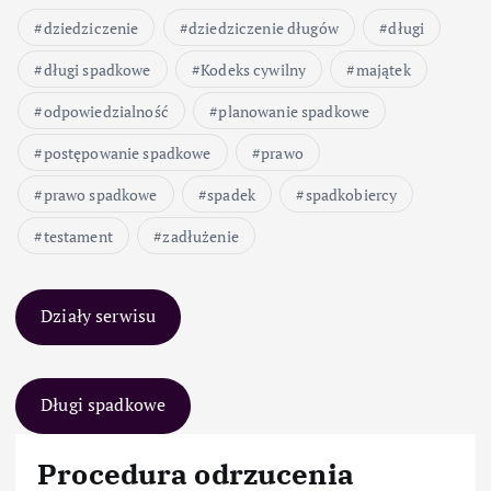
dziedziczenie
dziedziczenie długów
długi
długi spadkowe
Kodeks cywilny
majątek
odpowiedzialność
planowanie spadkowe
postępowanie spadkowe
prawo
prawo spadkowe
spadek
spadkobiercy
testament
zadłużenie
Działy serwisu
Długi spadkowe
Procedura odrzucenia