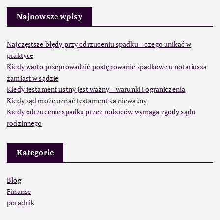
Najnowsze wpisy
Najczęstsze błędy przy odrzuceniu spadku – czego unikać w
praktyce
Kiedy warto przeprowadzić postępowanie spadkowe u notariusza
zamiast w sądzie
Kiedy testament ustny jest ważny – warunki i ograniczenia
Kiedy sąd może uznać testament za nieważny
Kiedy odrzucenie spadku przez rodziców wymaga zgody sądu
rodzinnego
Kategorie
Blog
Finanse
poradnik