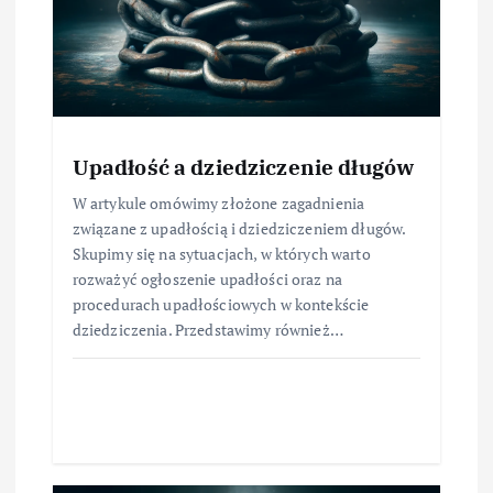
Upadłość a dziedziczenie długów
W artykule omówimy złożone zagadnienia
związane z upadłością i dziedziczeniem długów.
Skupimy się na sytuacjach, w których warto
rozważyć ogłoszenie upadłości oraz na
procedurach upadłościowych w kontekście
dziedziczenia. Przedstawimy również…