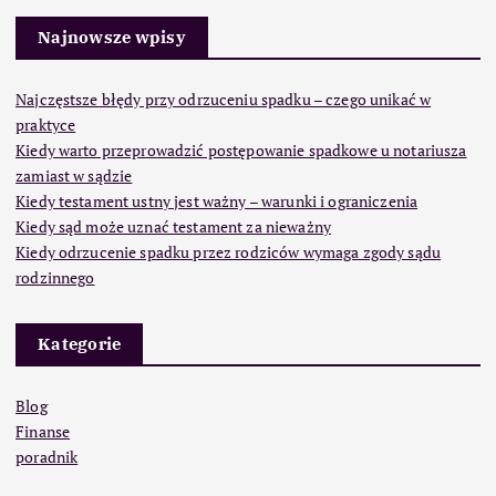
Najnowsze wpisy
Najczęstsze błędy przy odrzuceniu spadku – czego unikać w
praktyce
Kiedy warto przeprowadzić postępowanie spadkowe u notariusza
zamiast w sądzie
Kiedy testament ustny jest ważny – warunki i ograniczenia
Kiedy sąd może uznać testament za nieważny
Kiedy odrzucenie spadku przez rodziców wymaga zgody sądu
rodzinnego
Kategorie
Blog
Finanse
poradnik