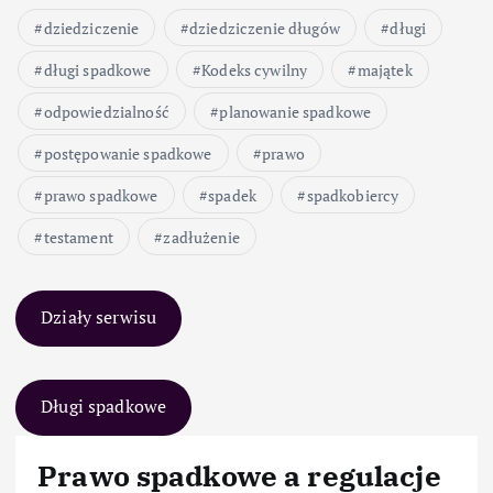
dziedziczenie
dziedziczenie długów
długi
długi spadkowe
Kodeks cywilny
majątek
odpowiedzialność
planowanie spadkowe
postępowanie spadkowe
prawo
prawo spadkowe
spadek
spadkobiercy
testament
zadłużenie
Działy serwisu
Długi spadkowe
Prawo spadkowe a regulacje