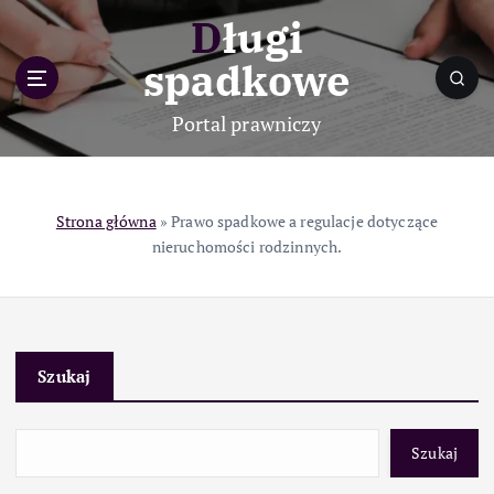
S
Długi
k
i
spadkowe
p
t
Portal prawniczy
o
c
o
n
Strona główna
»
Prawo spadkowe a regulacje dotyczące
t
nieruchomości rodzinnych.
e
n
t
Szukaj
Szukaj