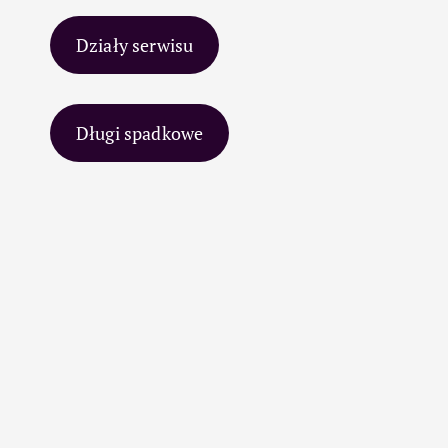
Działy serwisu
Długi spadkowe