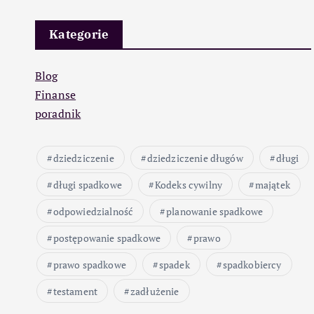
Kategorie
Blog
Finanse
poradnik
dziedziczenie
dziedziczenie długów
długi
długi spadkowe
Kodeks cywilny
majątek
odpowiedzialność
planowanie spadkowe
postępowanie spadkowe
prawo
prawo spadkowe
spadek
spadkobiercy
testament
zadłużenie