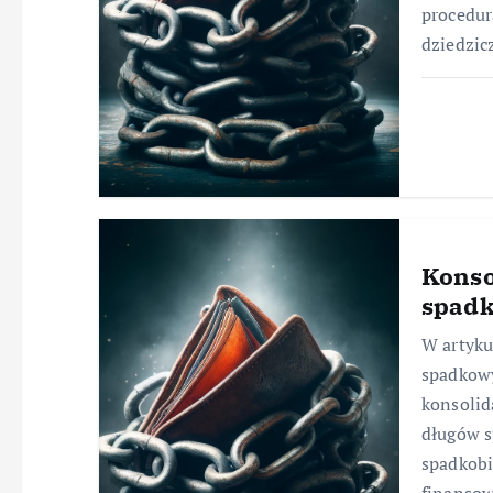
procedur
dziedzic
Konso
spad
W artyku
spadkowy
konsolid
długów s
spadkob