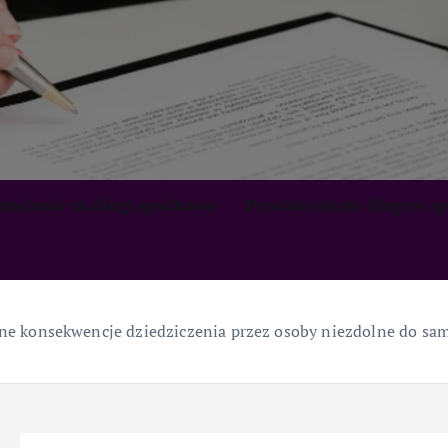
zialność za długi spadkowe
Przedawnienie długów s
e konsekwencje dziedziczenia przez osoby niezdolne do samo