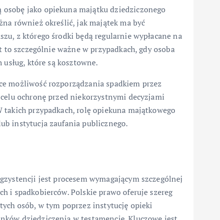
 osobę jako opiekuna majątku dziedziczonego
żna również określić, jak majątek ma być
zu, z którego środki będą regularnie wypłacane na
st to szczególnie ważne w przypadkach, gdy osoba
 usług, które są kosztowne.
ące możliwość rozporządzania spadkiem przez
 celu ochronę przed niekorzystnymi decyzjami
W takich przypadkach, rolę opiekuna majątkowego
b instytucja zaufania publicznego.
egzystencji jest procesem wymagającym szczególnej
h i spadkobierców. Polskie prawo oferuje szereg
tych osób, w tym poprzez instytucję opieki
nków dziedziczenia w testamencie. Kluczowe jest,