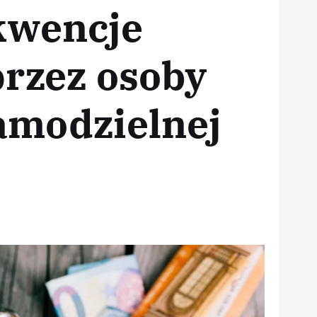
kwencje
przez osoby
amodzielnej