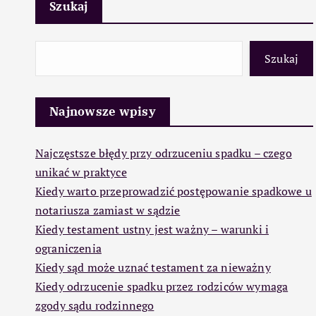
Szukaj
Szukaj
Najnowsze wpisy
Najczęstsze błędy przy odrzuceniu spadku – czego
unikać w praktyce
Kiedy warto przeprowadzić postępowanie spadkowe u
notariusza zamiast w sądzie
Kiedy testament ustny jest ważny – warunki i
ograniczenia
Kiedy sąd może uznać testament za nieważny
Kiedy odrzucenie spadku przez rodziców wymaga
zgody sądu rodzinnego