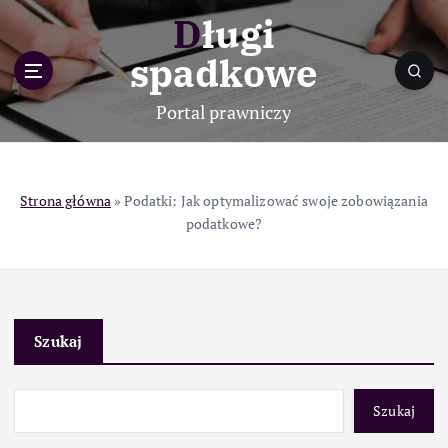
S
Długi
k
i
spadkowe
p
t
Portal prawniczy
o
c
o
n
Strona główna
»
Podatki: Jak optymalizować swoje zobowiązania
t
podatkowe?
e
n
t
Szukaj
Szukaj