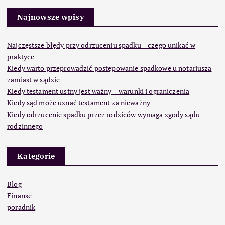
Najnowsze wpisy
Najczęstsze błędy przy odrzuceniu spadku – czego unikać w
praktyce
Kiedy warto przeprowadzić postępowanie spadkowe u notariusza
zamiast w sądzie
Kiedy testament ustny jest ważny – warunki i ograniczenia
Kiedy sąd może uznać testament za nieważny
Kiedy odrzucenie spadku przez rodziców wymaga zgody sądu
rodzinnego
Kategorie
Blog
Finanse
poradnik