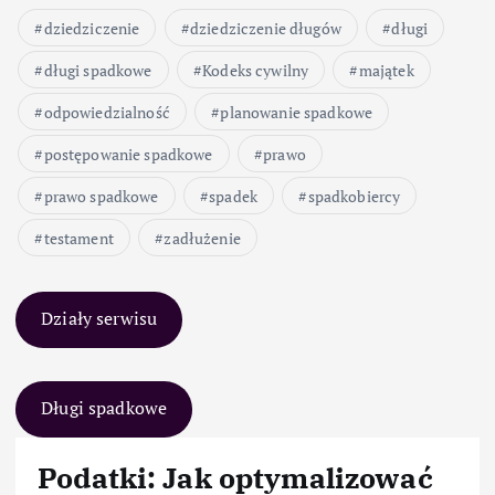
dziedziczenie
dziedziczenie długów
długi
długi spadkowe
Kodeks cywilny
majątek
odpowiedzialność
planowanie spadkowe
postępowanie spadkowe
prawo
prawo spadkowe
spadek
spadkobiercy
testament
zadłużenie
Działy serwisu
Długi spadkowe
Podatki: Jak optymalizować