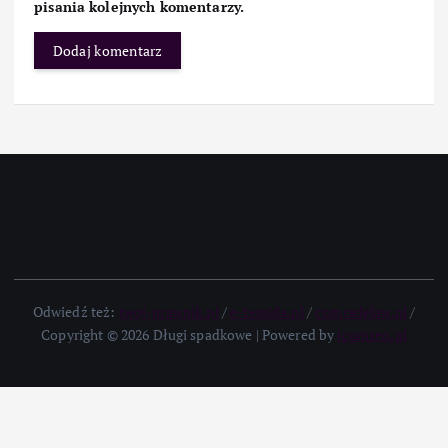
pisania kolejnych komentarzy.
Odwiedź też:
twoj-prawnik.pl
/
e-temida.pl
/
comradelaw.pl
/
Copyright © 2026 Długi spadkowe | Powered by
icomseo.pl