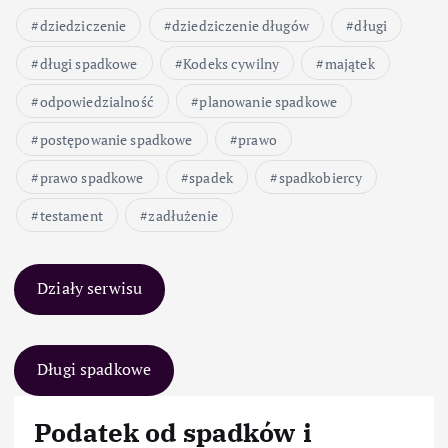
dziedziczenie
dziedziczenie długów
długi
długi spadkowe
Kodeks cywilny
majątek
odpowiedzialność
planowanie spadkowe
postępowanie spadkowe
prawo
prawo spadkowe
spadek
spadkobiercy
testament
zadłużenie
Działy serwisu
Długi spadkowe
Podatek od spadków i