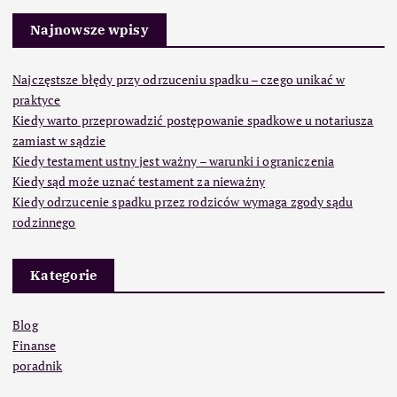
Najnowsze wpisy
Najczęstsze błędy przy odrzuceniu spadku – czego unikać w
praktyce
Kiedy warto przeprowadzić postępowanie spadkowe u notariusza
zamiast w sądzie
Kiedy testament ustny jest ważny – warunki i ograniczenia
Kiedy sąd może uznać testament za nieważny
Kiedy odrzucenie spadku przez rodziców wymaga zgody sądu
rodzinnego
Kategorie
Blog
Finanse
poradnik