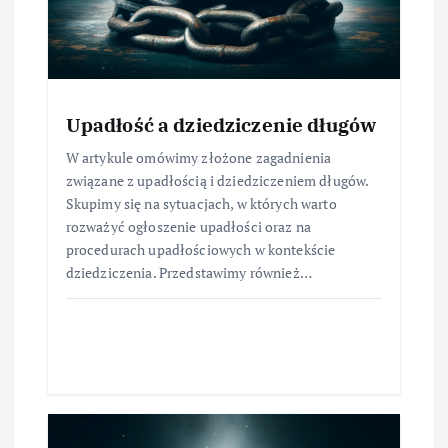
Upadłość a dziedziczenie długów
W artykule omówimy złożone zagadnienia
związane z upadłością i dziedziczeniem długów.
Skupimy się na sytuacjach, w których warto
rozważyć ogłoszenie upadłości oraz na
procedurach upadłościowych w kontekście
dziedziczenia. Przedstawimy również…