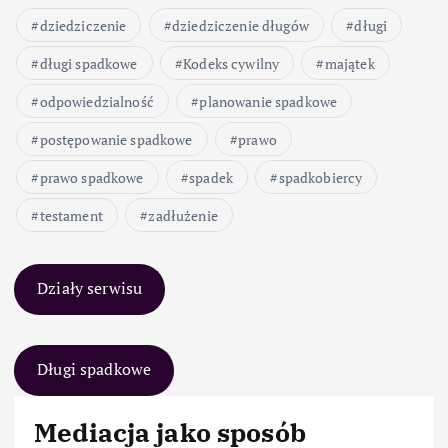
dziedziczenie
dziedziczenie długów
długi
długi spadkowe
Kodeks cywilny
majątek
odpowiedzialność
planowanie spadkowe
postępowanie spadkowe
prawo
prawo spadkowe
spadek
spadkobiercy
testament
zadłużenie
Działy serwisu
Długi spadkowe
Mediacja jako sposób