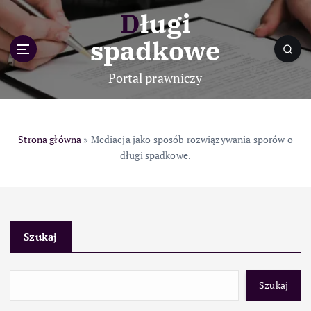
S
Długi
k
i
spadkowe
p
t
Portal prawniczy
o
c
o
n
Strona główna
»
Mediacja jako sposób rozwiązywania sporów o
t
długi spadkowe.
e
n
t
Szukaj
Szukaj