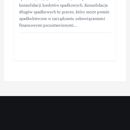
konsolidacji kredytów spadkowych. Konsolidacja
długów spadkowych to proces, który może pomóc
spadkobiercom w zarządzaniu zobowiązaniami
finansowymi pozostawionymi…