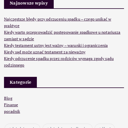
Najnowsze wpisy
Najczęstsze błędy przy odrzuceniu spadku – czego unikać w
praktyce
Kiedy warto przeprowadzić postępowanie spadkowe u notariusza
zamiast w sądzie
Kiedy testament ustny jest ważny – warunki i ograniczenia
Kiedy sąd może uznać testament za nieważny
Kiedy odrzucenie spadku przez rodziców wymaga zgody sądu
rodzinnego
Kategorie
Blog
Finanse
poradnik