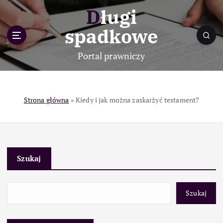
S
Długi
k
i
spadkowe
p
t
Portal prawniczy
o
c
o
n
Strona główna
»
Kiedy i jak można zaskarżyć testament?
t
e
n
t
Szukaj
Szukaj