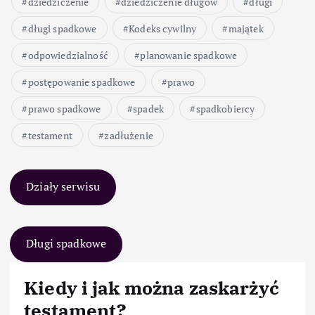
dziedziczenie
dziedziczenie długów
długi
długi spadkowe
Kodeks cywilny
majątek
odpowiedzialność
planowanie spadkowe
postępowanie spadkowe
prawo
prawo spadkowe
spadek
spadkobiercy
testament
zadłużenie
Działy serwisu
Długi spadkowe
Kiedy i jak można zaskarżyć
testament?