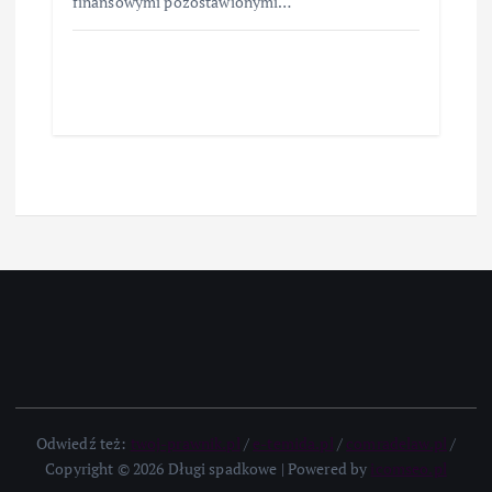
finansowymi pozostawionymi…
Odwiedź też:
twoj-prawnik.pl
/
e-temida.pl
/
comradelaw.pl
/
Copyright © 2026 Długi spadkowe | Powered by
icomseo.pl