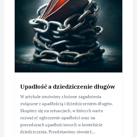
Upadłość a dziedziczenie długów
W artykule omówimy złożone zagadnienia
związane z upadłością i dziedziczeniem długów.
Skupimy się na sytuacjach, w których warto
rozważyć ogłoszenie upadłości oraz na
procedurach upadłościowych w kontekście
dziedziczenia. Przedstawimy również…