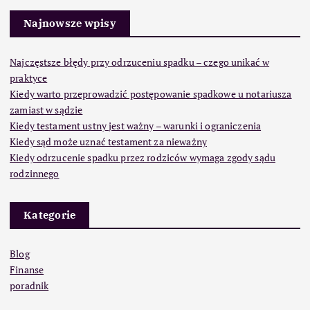
Najnowsze wpisy
Najczęstsze błędy przy odrzuceniu spadku – czego unikać w
praktyce
Kiedy warto przeprowadzić postępowanie spadkowe u notariusza
zamiast w sądzie
Kiedy testament ustny jest ważny – warunki i ograniczenia
Kiedy sąd może uznać testament za nieważny
Kiedy odrzucenie spadku przez rodziców wymaga zgody sądu
rodzinnego
Kategorie
Blog
Finanse
poradnik