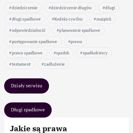
dziedziczenie
dziedziczenie długów
długi
długi spadkowe
Kodeks cywilny
majątek
odpowiedzialność
planowanie spadkowe
postępowanie spadkowe
prawo
prawo spadkowe
spadek
spadkobiercy
testament
zadłużenie
Działy serwisu
Długi spadkowe
Jakie są prawa