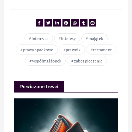
intercyza
interesy
majątek
prawa spadkowe
prawnik
testament
współmałżonek
zabezpieczenie
Powiązane treści