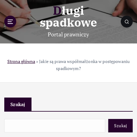
S
Długi
k
i
spadkowe
p
t
Portal prawniczy
o
c
o
n
Strona główna
»
Jakie są prawa współmałżonka w postępowaniu
t
spadkowym?
e
n
t
Szukaj
Szukaj