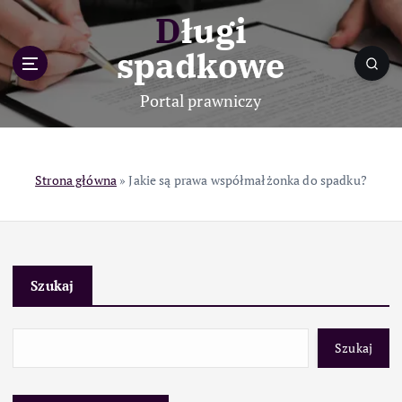
S
Długi
k
i
spadkowe
p
t
Portal prawniczy
o
c
o
n
Strona główna
»
Jakie są prawa współmałżonka do spadku?
t
e
n
t
Szukaj
Szukaj