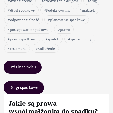
dziedziczenie
dziedziczenie długów
długi
długi spadkowe
Kodeks cywilny
majątek
odpowiedzialność
planowanie spadkowe
postępowanie spadkowe
prawo
prawo spadkowe
spadek
spadkobiercy
testament
zadłużenie
Działy serwisu
Długi spadkowe
Jakie są prawa
współmałżonka do spadku?