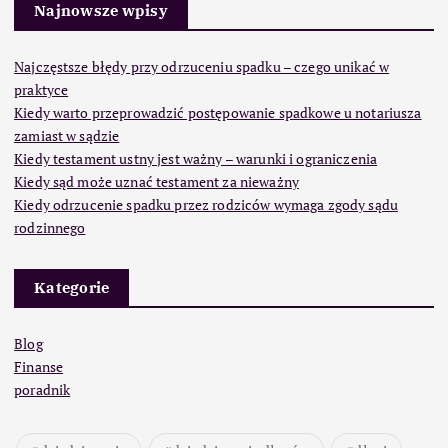
Najnowsze wpisy
Najczęstsze błędy przy odrzuceniu spadku – czego unikać w
praktyce
Kiedy warto przeprowadzić postępowanie spadkowe u notariusza
zamiast w sądzie
Kiedy testament ustny jest ważny – warunki i ograniczenia
Kiedy sąd może uznać testament za nieważny
Kiedy odrzucenie spadku przez rodziców wymaga zgody sądu
rodzinnego
Kategorie
Blog
Finanse
poradnik