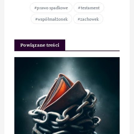
prawo spadkowe
testament
współmałżonek
zachowek
Powiązane treści