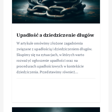
Upadłość a dziedziczenie długów
W artykule omówimy złożone zagadnienia
związane z upadłością i dziedziczeniem długów.
Skupimy się na sytuacjach, w których warto
rozważyć ogłoszenie upadłości oraz na
procedurach upadłościowych w kontekście
dziedziczenia. Przedstawimy również…