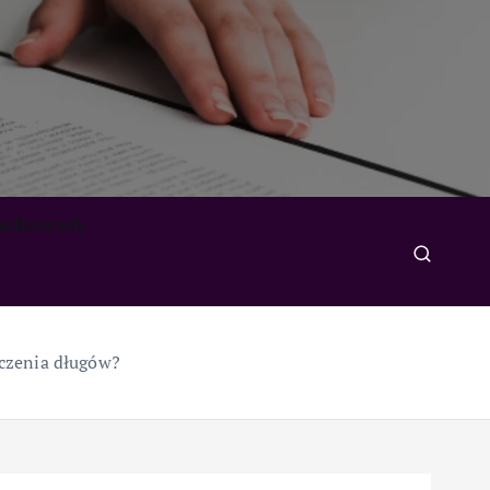
padkowych
iczenia długów?