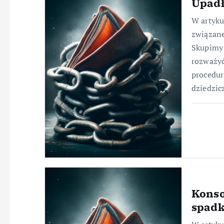
Upadł
W artyk
związane
Skupimy 
rozważyć
procedur
dziedzic
Konso
spad