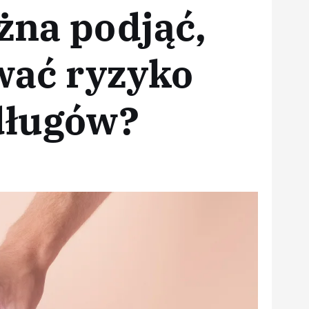
żna podjąć,
wać ryzyko
długów?