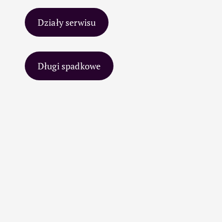
Działy serwisu
Długi spadkowe