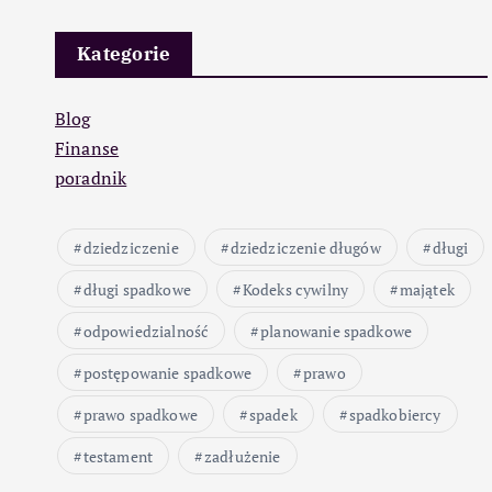
Kategorie
Blog
Finanse
poradnik
dziedziczenie
dziedziczenie długów
długi
długi spadkowe
Kodeks cywilny
majątek
odpowiedzialność
planowanie spadkowe
postępowanie spadkowe
prawo
prawo spadkowe
spadek
spadkobiercy
testament
zadłużenie