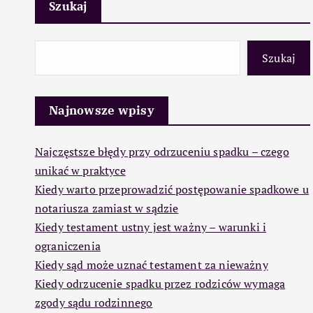
Szukaj
Szukaj
Najnowsze wpisy
Najczęstsze błędy przy odrzuceniu spadku – czego
unikać w praktyce
Kiedy warto przeprowadzić postępowanie spadkowe u
notariusza zamiast w sądzie
Kiedy testament ustny jest ważny – warunki i
ograniczenia
Kiedy sąd może uznać testament za nieważny
Kiedy odrzucenie spadku przez rodziców wymaga
zgody sądu rodzinnego