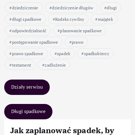
dziedziczenie
dziedziczenie długów
długi
długi spadkowe
Kodeks cywilny
majątek
odpowiedzialność
planowanie spadkowe
postępowanie spadkowe
prawo
prawo spadkowe
spadek
spadkobiercy
testament
zadłużenie
Działy serwisu
Długi spadkowe
Jak zaplanować spadek, by