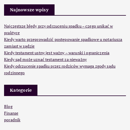
Najnowsze wpisy
Najczęstsze błędy przy odrzuceniu spadku – czego unikać w
praktyce
Kiedy warto przeprowadzić postępowanie spadkowe u notariusza
zamiast w sądzie
Kiedy testament ustny jest ważny – warunki i ograniczenia
Kiedy sąd może uznać testament za nieważny
Kiedy odrzucenie spadku przez rodziców wymaga zgody sądu
rodzinnego
Kategorie
Blog
Finanse
poradnik