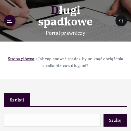
S
Długi
k
i
spadkowe
p
t
Portal prawniczy
o
c
o
n
Strona główna
»
Jak zaplanować spadek, by uniknąć obciążenia
t
spadkobierców długami?
e
n
t
Szukaj
Szukaj