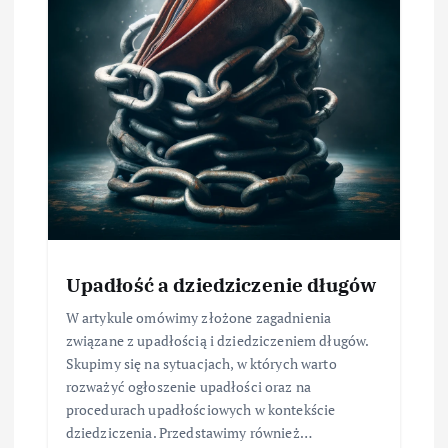
Upadłość a dziedziczenie długów
W artykule omówimy złożone zagadnienia
związane z upadłością i dziedziczeniem długów.
Skupimy się na sytuacjach, w których warto
rozważyć ogłoszenie upadłości oraz na
procedurach upadłościowych w kontekście
dziedziczenia. Przedstawimy również…