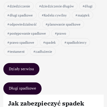
dziedziczenie
dziedziczenie długów
długi
długi spadkowe
Kodeks cywilny
majątek
odpowiedzialność
planowanie spadkowe
postępowanie spadkowe
prawo
prawo spadkowe
spadek
spadkobiercy
testament
zadłużenie
Działy serwisu
Długi spadkowe
Jak zabezpieczyć spadek