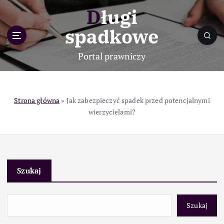
S
Długi
k
i
spadkowe
p
t
Portal prawniczy
o
c
o
n
Strona główna
»
Jak zabezpieczyć spadek przed potencjalnymi
t
wierzycielami?
e
n
t
Szukaj
Szukaj