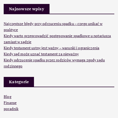
Najnowsze wpisy
Najczęstsze błędy przy odrzuceniu spadku – czego unikać w
praktyce
Kiedy warto przeprowadzić postępowanie spadkowe u notariusza
zamiast w sądzie
Kiedy testament ustny jest ważny – warunki i ograniczenia
Kiedy sąd może uznać testament za nieważny
Kiedy odrzucenie spadku przez rodziców wymaga zgody sądu
rodzinnego
Kategorie
Blog
Finanse
poradnik