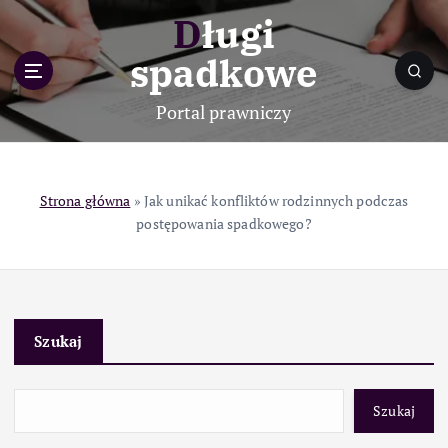
S
Długi
k
i
spadkowe
p
t
Portal prawniczy
o
c
o
n
Strona główna
»
Jak unikać konfliktów rodzinnych podczas
t
postępowania spadkowego?
e
n
t
Szukaj
Szukaj