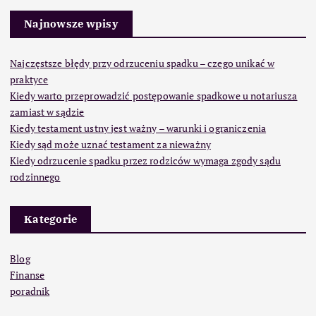
Najnowsze wpisy
Najczęstsze błędy przy odrzuceniu spadku – czego unikać w
praktyce
Kiedy warto przeprowadzić postępowanie spadkowe u notariusza
zamiast w sądzie
Kiedy testament ustny jest ważny – warunki i ograniczenia
Kiedy sąd może uznać testament za nieważny
Kiedy odrzucenie spadku przez rodziców wymaga zgody sądu
rodzinnego
Kategorie
Blog
Finanse
poradnik