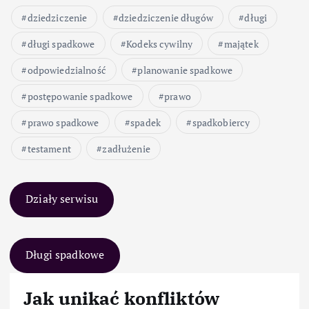
dziedziczenie
dziedziczenie długów
długi
długi spadkowe
Kodeks cywilny
majątek
odpowiedzialność
planowanie spadkowe
postępowanie spadkowe
prawo
prawo spadkowe
spadek
spadkobiercy
testament
zadłużenie
Działy serwisu
Długi spadkowe
Jak unikać konfliktów