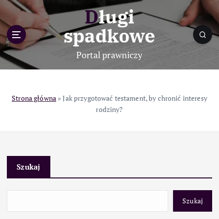
S
Długi
k
i
spadkowe
p
t
Portal prawniczy
o
c
o
n
Strona główna
»
Jak przygotować testament, by chronić interesy
t
rodziny?
e
n
t
Szukaj
Szukaj