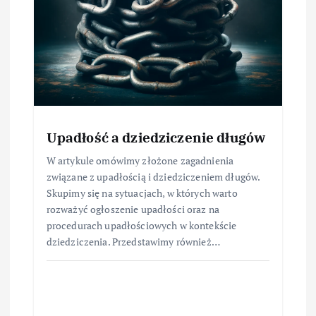
Upadłość a dziedziczenie długów
W artykule omówimy złożone zagadnienia
związane z upadłością i dziedziczeniem długów.
Skupimy się na sytuacjach, w których warto
rozważyć ogłoszenie upadłości oraz na
procedurach upadłościowych w kontekście
dziedziczenia. Przedstawimy również…