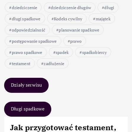
dziedziczenie
dziedziczenie długów
długi
długi spadkowe
Kodeks cywilny
majątek
odpowiedzialność
planowanie spadkowe
postępowanie spadkowe
prawo
prawo spadkowe
spadek
spadkobiercy
testament
zadłużenie
Działy serwisu
Długi spadkowe
Jak przygotować testament,