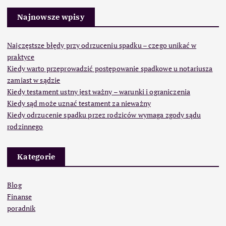
Najnowsze wpisy
Najczęstsze błędy przy odrzuceniu spadku – czego unikać w
praktyce
Kiedy warto przeprowadzić postępowanie spadkowe u notariusza
zamiast w sądzie
Kiedy testament ustny jest ważny – warunki i ograniczenia
Kiedy sąd może uznać testament za nieważny
Kiedy odrzucenie spadku przez rodziców wymaga zgody sądu
rodzinnego
Kategorie
Blog
Finanse
poradnik