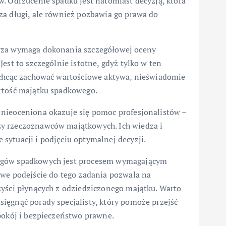
. Odrzucenie spadku jest natomiast decyzją, która
za długi, ale również pozbawia go prawa do
arza wymaga dokonania szczegółowej oceny
est to szczególnie istotne, gdyż tylko w ten
 chcąc zachować wartościowe aktywa, nieświadomie
artość majątku spadkowego.
 nieoceniona okazuje się pomoc profesjonalistów –
zy rzeczoznawców majątkowych. Ich wiedza i
sytuacji i podjęciu optymalnej decyzji.
ługów spadkowych jest procesem wymagającym
iwe podejście do tego zadania pozwala na
zyści płynących z odziedziczonego majątku. Warto
ięgnąć porady specjalisty, który pomoże przejść
pokój i bezpieczeństwo prawne.