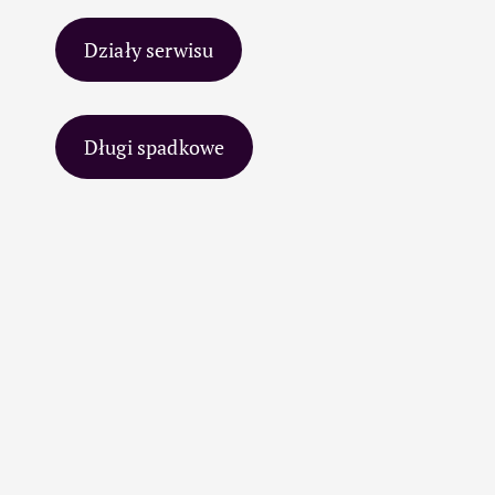
Działy serwisu
Długi spadkowe