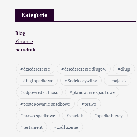
Kategorie
Blog
Finanse
poradnik
dziedziczenie
dziedziczenie długów
długi
długi spadkowe
Kodeks cywilny
majątek
odpowiedzialność
planowanie spadkowe
postępowanie spadkowe
prawo
prawo spadkowe
spadek
spadkobiercy
testament
zadłużenie