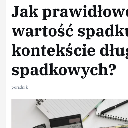
Jak prawidłow
wartość spadk
kontekście dł
spadkowych?
poradnik