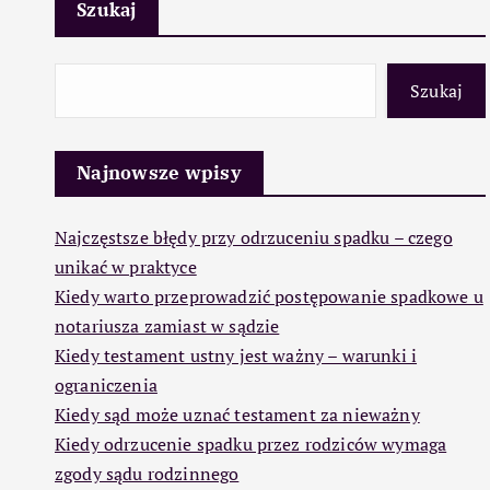
Szukaj
Szukaj
Najnowsze wpisy
Najczęstsze błędy przy odrzuceniu spadku – czego
unikać w praktyce
Kiedy warto przeprowadzić postępowanie spadkowe u
notariusza zamiast w sądzie
Kiedy testament ustny jest ważny – warunki i
ograniczenia
Kiedy sąd może uznać testament za nieważny
Kiedy odrzucenie spadku przez rodziców wymaga
zgody sądu rodzinnego