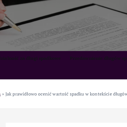
zialność za długi spadkowe
Przedawnienie długów s
a
»
Jak prawidłowo ocenić wartość spadku w kontekście dług