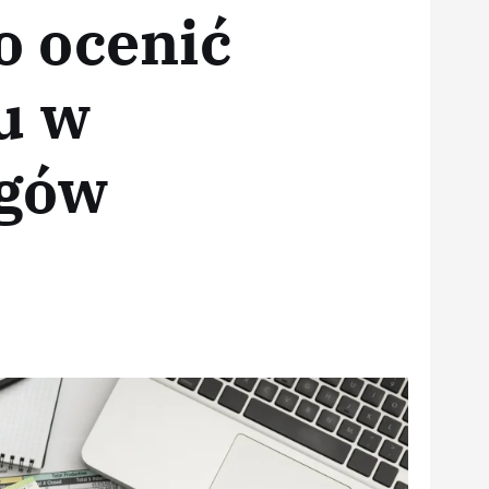
o ocenić
u w
ugów