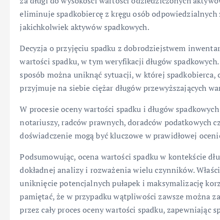
za długi do wysokości wartości odziedziczonych aktywów
eliminuje spadkobiercę z kręgu osób odpowiedzialnych 
jakichkolwiek aktywów spadkowych.
Decyzja o przyjęciu spadku z dobrodziejstwem inwent
wartości spadku, w tym weryfikacji długów spadkowych. J
sposób można uniknąć sytuacji, w której spadkobierca,
przyjmuje na siebie ciężar długów przewyższających w
W procesie oceny wartości spadku i długów spadkowych
notariuszy, radców prawnych, doradców podatkowych c
doświadczenie mogą być kluczowe w prawidłowej ocenie 
Podsumowując, ocena wartości spadku w kontekście d
dokładnej analizy i rozważenia wielu czynników. Właśc
uniknięcie potencjalnych pułapek i maksymalizację kor
pamiętać, że w przypadku wątpliwości zawsze można zas
przez cały proces oceny wartości spadku, zapewniając s