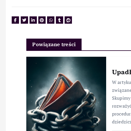
Powiązane treści
Upadł
W artyk
związane
Skupimy 
rozważyć
procedur
dziedzic