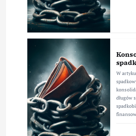
Konso
spad
W artyku
spadkowy
konsolid
długów s
spadkob
finanso