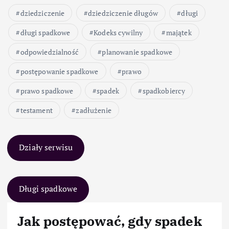
dziedziczenie
dziedziczenie długów
długi
długi spadkowe
Kodeks cywilny
majątek
odpowiedzialność
planowanie spadkowe
postępowanie spadkowe
prawo
prawo spadkowe
spadek
spadkobiercy
testament
zadłużenie
Działy serwisu
Długi spadkowe
Jak postępować, gdy spadek