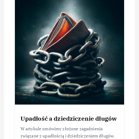
Upadłość a dziedziczenie długów
W artykule omówimy złożone zagadnienia
związane z upadłością i dziedziczeniem długów.