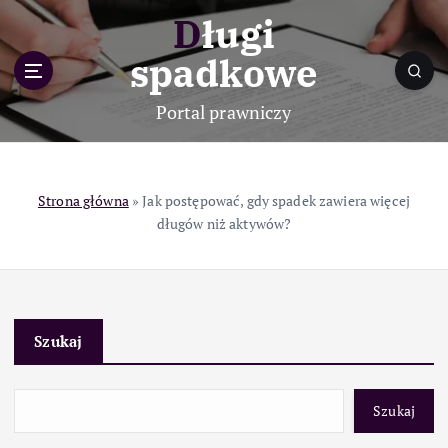
S
Długi
k
i
spadkowe
p
t
Portal prawniczy
o
c
o
n
Strona główna
»
Jak postępować, gdy spadek zawiera więcej
t
długów niż aktywów?
e
n
t
Szukaj
Szukaj