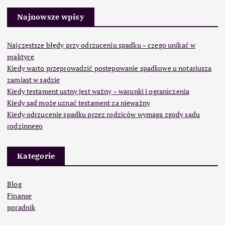
Najnowsze wpisy
Najczęstsze błędy przy odrzuceniu spadku – czego unikać w
praktyce
Kiedy warto przeprowadzić postępowanie spadkowe u notariusza
zamiast w sądzie
Kiedy testament ustny jest ważny – warunki i ograniczenia
Kiedy sąd może uznać testament za nieważny
Kiedy odrzucenie spadku przez rodziców wymaga zgody sądu
rodzinnego
Kategorie
Blog
Finanse
poradnik