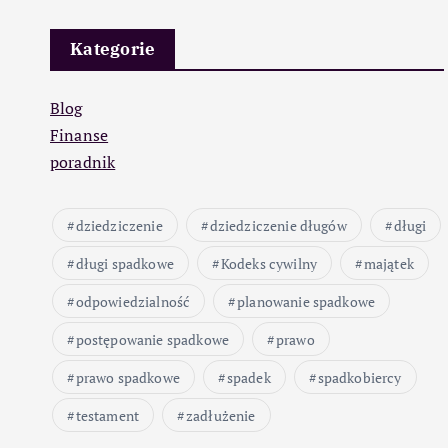
Kategorie
Blog
Finanse
poradnik
dziedziczenie
dziedziczenie długów
długi
długi spadkowe
Kodeks cywilny
majątek
odpowiedzialność
planowanie spadkowe
postępowanie spadkowe
prawo
prawo spadkowe
spadek
spadkobiercy
testament
zadłużenie