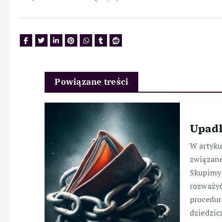
Powiązane treści
Upadł
W artyk
związane
Skupimy 
rozważyć
procedur
dziedzic