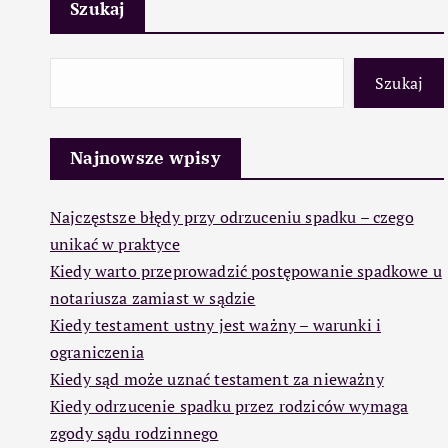
Szukaj
Szukaj
Najnowsze wpisy
Najczęstsze błędy przy odrzuceniu spadku – czego
unikać w praktyce
Kiedy warto przeprowadzić postępowanie spadkowe u
notariusza zamiast w sądzie
Kiedy testament ustny jest ważny – warunki i
ograniczenia
Kiedy sąd może uznać testament za nieważny
Kiedy odrzucenie spadku przez rodziców wymaga
zgody sądu rodzinnego