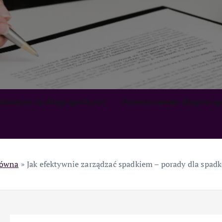
zialność za długi spadkowe
Przedawnienie długów s
łówna
»
Jak efektywnie zarządzać spadkiem – porady dla spad