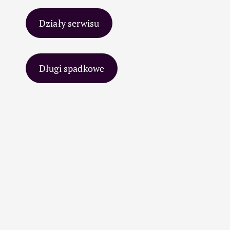
Działy serwisu
Długi spadkowe