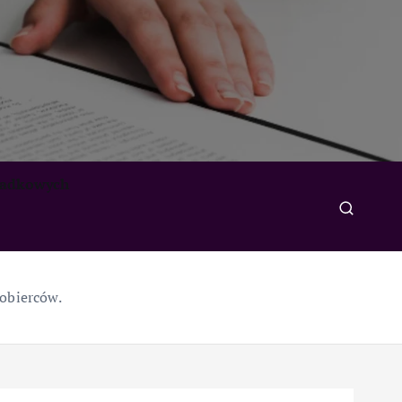
padkowych
kobierców.