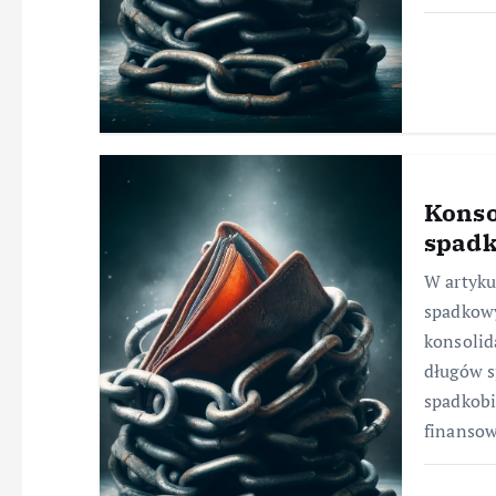
Konso
spad
W artyku
spadkowy
konsolid
długów s
spadkob
finanso