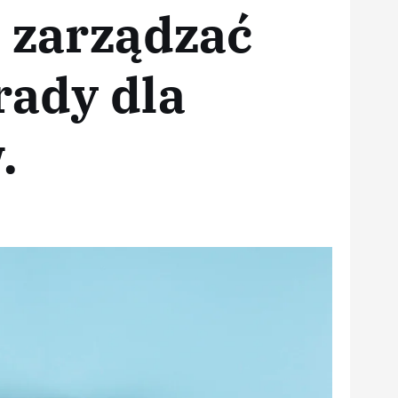
 zarządzać
rady dla
.