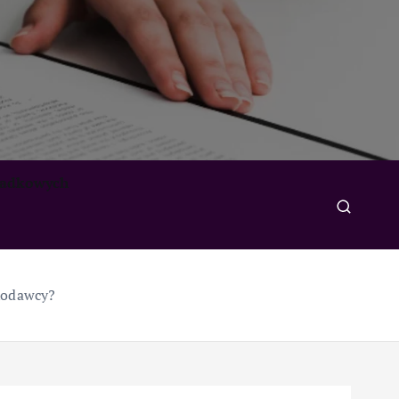
padkowych
kodawcy?