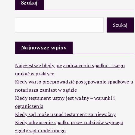
Szukaj
Szukaj
Najnowsze wpisy
Najczęstsze błędy przy odrzuceniu spadku – czego
unikać w praktyce
Kiedy warto przeprowadzić postępowanie spadkowe u
notariusza zamiast w sądzie
Kiedy testament ustny jest ważny – warunki i
ograniczenia
Kiedy sąd może uznać testament za nieważny
Kiedy odrzucenie spadku przez rodziców wymaga
zgody sądu rodzinnego