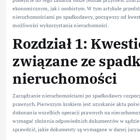
podejście do tego zadania może jednak przynieść znac
ekonomicznym, jak i osobistym. W tym artykule przeds
nieruchomościami po spadkodawcy, począwszy od kwesti
możliwości wykorzystania nieruchomości.
Rozdział 1: Kwest
związane ze spad
nieruchomości
Zarządzanie nieruchomościami po spadkodawcy rozpoczy
prawnych. Pierwszym krokiem jest uzyskanie aktu poświ
dokonania wszelkich operacji prawnych na nieruchomośc
wymagać złożenia odpowiednich dokumentów w sądzie lu
sprawdzić, jakie dokumenty są wymagane w danej jurysd