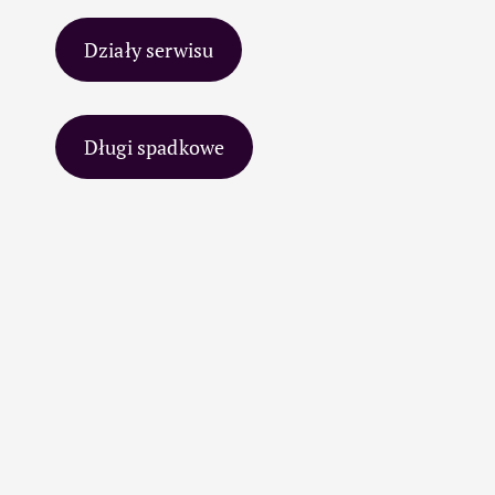
Działy serwisu
Długi spadkowe