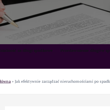
zialność za długi spadkowe
Przedawnienie długów s
główna
»
Jak efektywnie zarządzać nieruchomościami po spad