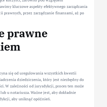
zące korzyści, zarówno pod względem
tawimy kluczowe aspekty efektywnego zarządzania
i prawnych, przez zarządzanie finansami, aż po
ie prawne
kiem
na się od uregulowania wszystkich kwestii
adczenia dziedziczenia, który jest niezbędny do
i. W zależności od jurysdykcji, proces ten może
b u notariusza. Ważne jest, aby dokładnie
ykcji, aby uniknąć opóźnień.