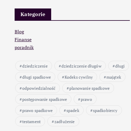
Kategorie
Blog
Finanse
poradnik
dziedziczenie
dziedziczenie długów
długi
długi spadkowe
Kodeks cywilny
majątek
odpowiedzialność
planowanie spadkowe
postępowanie spadkowe
prawo
prawo spadkowe
spadek
spadkobiercy
testament
zadłużenie