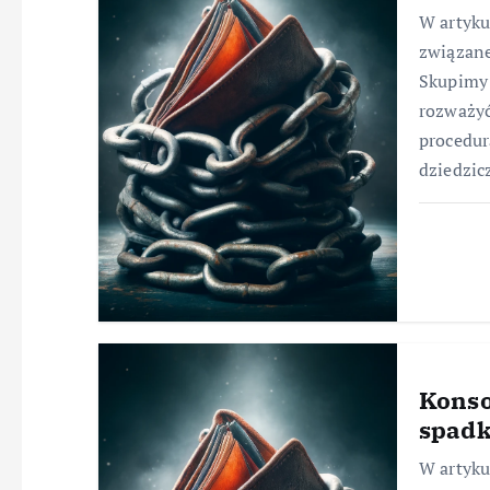
W artyk
związane
Skupimy 
rozważyć
procedur
dziedzic
Konso
spad
W artyku