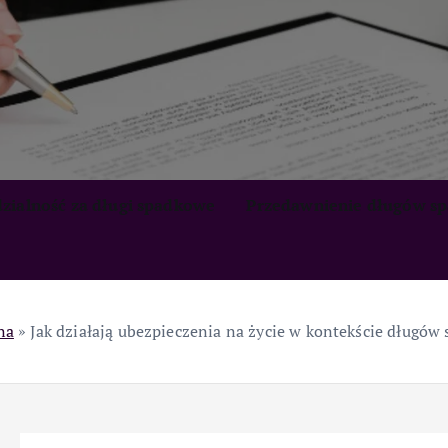
zialność za długi spadkowe
Przedawnienie długów s
na
»
Jak działają ubezpieczenia na życie w kontekście długó