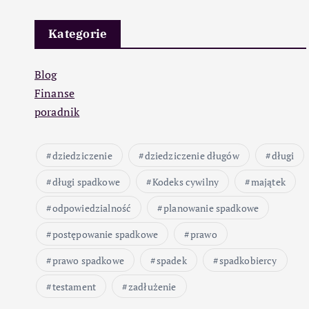
Kategorie
Blog
Finanse
poradnik
dziedziczenie
dziedziczenie długów
długi
długi spadkowe
Kodeks cywilny
majątek
odpowiedzialność
planowanie spadkowe
postępowanie spadkowe
prawo
prawo spadkowe
spadek
spadkobiercy
testament
zadłużenie