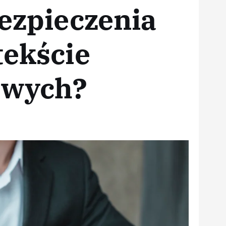
bezpieczenia
tekście
owych?