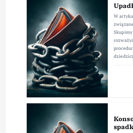
Upadł
W artyk
związane
Skupimy 
rozważyć
procedur
dziedzic
Konso
spad