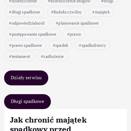
dziedziczenie
dziedziczenie długów
długi
długi spadkowe
Kodeks cywilny
majątek
odpowiedzialność
planowanie spadkowe
postępowanie spadkowe
prawo
prawo spadkowe
spadek
spadkobiercy
testament
zadłużenie
Działy serwisu
Długi spadkowe
Jak chronić majątek
spadkowy przed