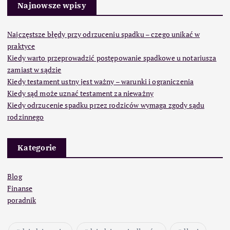
Najnowsze wpisy
Najczęstsze błędy przy odrzuceniu spadku – czego unikać w
praktyce
Kiedy warto przeprowadzić postępowanie spadkowe u notariusza
zamiast w sądzie
Kiedy testament ustny jest ważny – warunki i ograniczenia
Kiedy sąd może uznać testament za nieważny
Kiedy odrzucenie spadku przez rodziców wymaga zgody sądu
rodzinnego
Kategorie
Blog
Finanse
poradnik