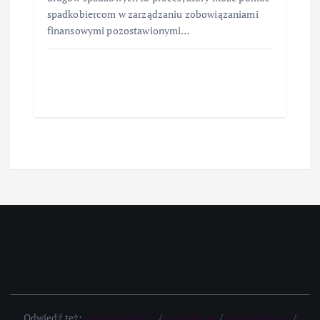
spadkobiercom w zarządzaniu zobowiązaniami
finansowymi pozostawionymi…
Odwiedź też:
twoj-prawnik.pl
/
e-temida.pl
/
comradelaw.pl
/