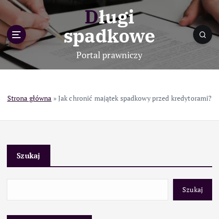
S
Długi
k
i
spadkowe
p
t
Portal prawniczy
o
c
o
n
Strona główna
»
Jak chronić majątek spadkowy przed kredytorami?
t
e
n
t
Szukaj
Szukaj