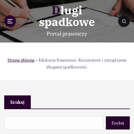
S
Długi
k
i
spadkowe
p
t
Portal prawniczy
o
c
o
n
Strona główna
»
Edukacja finansowa: Rozumienie i zarządzanie
t
długami spadkowymi.
e
n
t
Szukaj
Szukaj