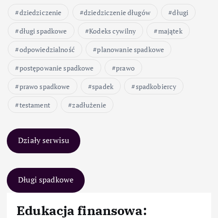
dziedziczenie
dziedziczenie długów
długi
długi spadkowe
Kodeks cywilny
majątek
odpowiedzialność
planowanie spadkowe
postępowanie spadkowe
prawo
prawo spadkowe
spadek
spadkobiercy
testament
zadłużenie
Działy serwisu
Długi spadkowe
Edukacja finansowa: