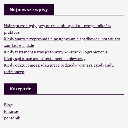
Najnowsze wpisy
Najczęstsze błędy przy odrzuceniu spadku – czego unikać w
praktyce
Kiedy warto przeprowadzić postępowanie spadkowe u notariusza
zamiast w sądzie
Kiedy testament ustny jest ważny – warunki i ograniczenia
Kiedy sąd może uznać testament za nieważny
Kiedy odrzucenie spadku przez rodziców wymaga zgody sądu
rodzinnego
Kategorie
Blog
Finanse
poradnik