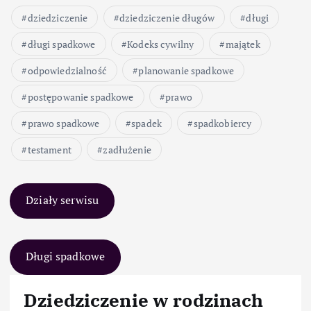
dziedziczenie
dziedziczenie długów
długi
długi spadkowe
Kodeks cywilny
majątek
odpowiedzialność
planowanie spadkowe
postępowanie spadkowe
prawo
prawo spadkowe
spadek
spadkobiercy
testament
zadłużenie
Działy serwisu
Długi spadkowe
Dziedziczenie w rodzinach