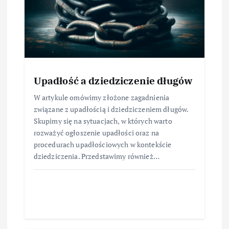
Upadłość a dziedziczenie długów
W artykule omówimy złożone zagadnienia
związane z upadłością i dziedziczeniem długów.
Skupimy się na sytuacjach, w których warto
rozważyć ogłoszenie upadłości oraz na
procedurach upadłościowych w kontekście
dziedziczenia. Przedstawimy również…