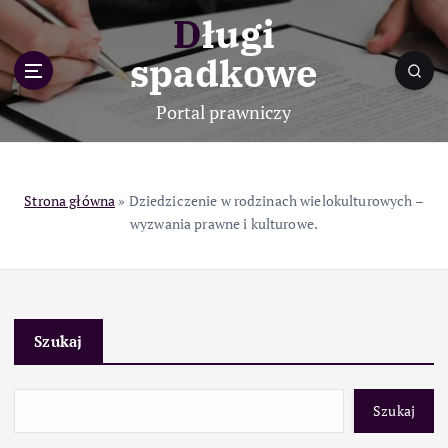
S
Długi
k
i
spadkowe
p
t
Portal prawniczy
o
c
o
n
Strona główna
»
Dziedziczenie w rodzinach wielokulturowych –
t
wyzwania prawne i kulturowe.
e
n
t
Szukaj
Szukaj