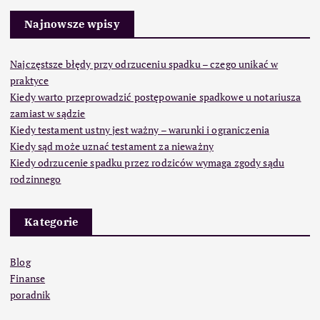
Najnowsze wpisy
Najczęstsze błędy przy odrzuceniu spadku – czego unikać w
praktyce
Kiedy warto przeprowadzić postępowanie spadkowe u notariusza
zamiast w sądzie
Kiedy testament ustny jest ważny – warunki i ograniczenia
Kiedy sąd może uznać testament za nieważny
Kiedy odrzucenie spadku przez rodziców wymaga zgody sądu
rodzinnego
Kategorie
Blog
Finanse
poradnik