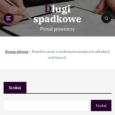
S
Długi
k
i
spadkowe
p
t
Portal prawniczy
o
c
o
n
Strona główna
»
Dziedziczenie w niekonwencjonalnych układach
t
rodzinnych.
e
n
t
Szukaj
Szukaj