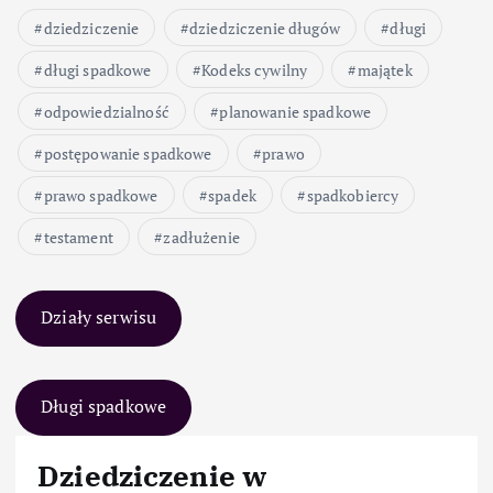
dziedziczenie
dziedziczenie długów
długi
długi spadkowe
Kodeks cywilny
majątek
odpowiedzialność
planowanie spadkowe
postępowanie spadkowe
prawo
prawo spadkowe
spadek
spadkobiercy
testament
zadłużenie
Działy serwisu
Długi spadkowe
Dziedziczenie w