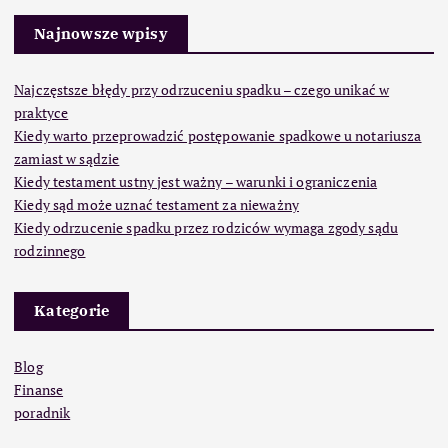
Najnowsze wpisy
Najczęstsze błędy przy odrzuceniu spadku – czego unikać w
praktyce
Kiedy warto przeprowadzić postępowanie spadkowe u notariusza
zamiast w sądzie
Kiedy testament ustny jest ważny – warunki i ograniczenia
Kiedy sąd może uznać testament za nieważny
Kiedy odrzucenie spadku przez rodziców wymaga zgody sądu
rodzinnego
Kategorie
Blog
Finanse
poradnik