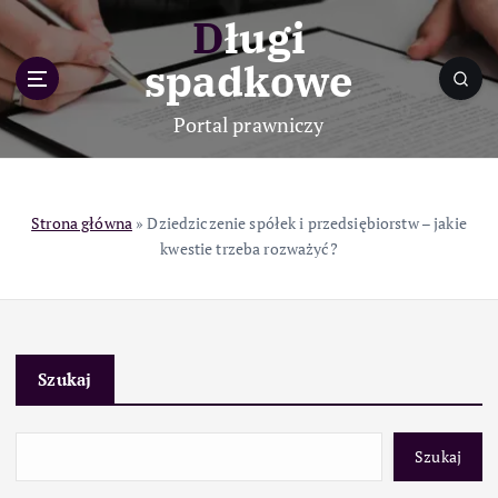
S
Długi
k
i
spadkowe
p
t
Portal prawniczy
o
c
o
n
Strona główna
»
Dziedziczenie spółek i przedsiębiorstw – jakie
t
kwestie trzeba rozważyć?
e
n
t
Szukaj
Szukaj