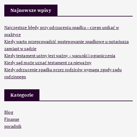
Najnowsze wpisy
Najczęstsze błędy przy odrzuceniu spadku – czego unikać w
praktyce
Kiedy warto przeprowadzić postępowanie spadkowe u notariusza
zamiast w sądzie
Kiedy testament ustny jest ważny – warunki i ograniczenia
Kiedy sąd może uznać testament za nieważny
Kiedy odrzucenie spadku przez rodziców wymaga zgody sądu
rodzinnego
Kategorie
Blog
Finanse
poradnik