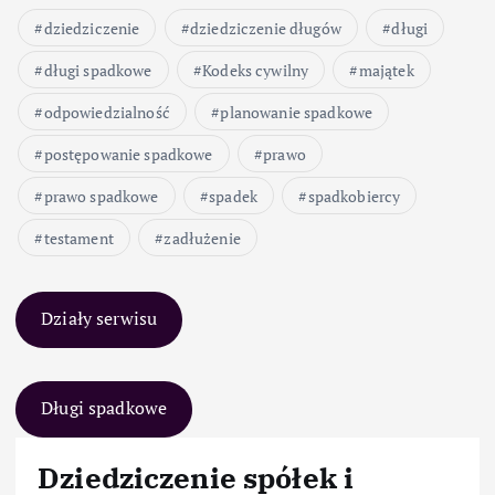
dziedziczenie
dziedziczenie długów
długi
długi spadkowe
Kodeks cywilny
majątek
odpowiedzialność
planowanie spadkowe
postępowanie spadkowe
prawo
prawo spadkowe
spadek
spadkobiercy
testament
zadłużenie
Działy serwisu
Długi spadkowe
Dziedziczenie spółek i