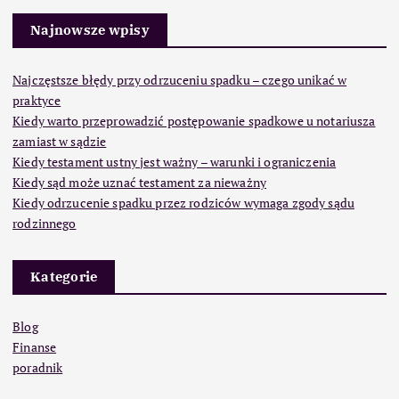
Najnowsze wpisy
Najczęstsze błędy przy odrzuceniu spadku – czego unikać w
praktyce
Kiedy warto przeprowadzić postępowanie spadkowe u notariusza
zamiast w sądzie
Kiedy testament ustny jest ważny – warunki i ograniczenia
Kiedy sąd może uznać testament za nieważny
Kiedy odrzucenie spadku przez rodziców wymaga zgody sądu
rodzinnego
Kategorie
Blog
Finanse
poradnik