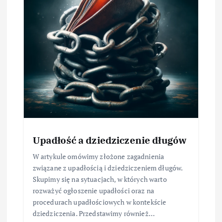
Upadłość a dziedziczenie długów
W artykule omówimy złożone zagadnienia
związane z upadłością i dziedziczeniem długów.
Skupimy się na sytuacjach, w których warto
rozważyć ogłoszenie upadłości oraz na
procedurach upadłościowych w kontekście
dziedziczenia. Przedstawimy również…