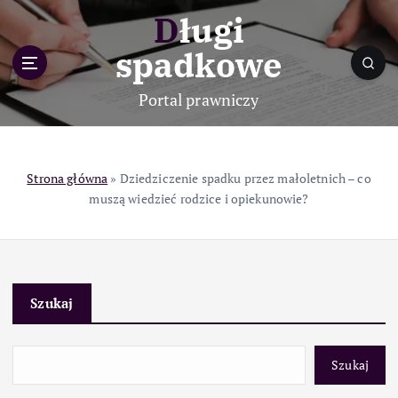
S
Długi
k
i
spadkowe
p
t
Portal prawniczy
o
c
o
n
Strona główna
»
Dziedziczenie spadku przez małoletnich – co
t
muszą wiedzieć rodzice i opiekunowie?
e
n
t
Szukaj
Szukaj