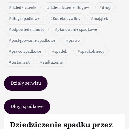
dziedziczenie
dziedziczenie długów
długi
długi spadkowe
Kodeks cywilny
majątek
odpowiedzialność
planowanie spadkowe
postępowanie spadkowe
prawo
prawo spadkowe
spadek
spadkobiercy
testament
zadłużenie
Działy serwisu
Długi spadkowe
Dziedziczenie spadku przez