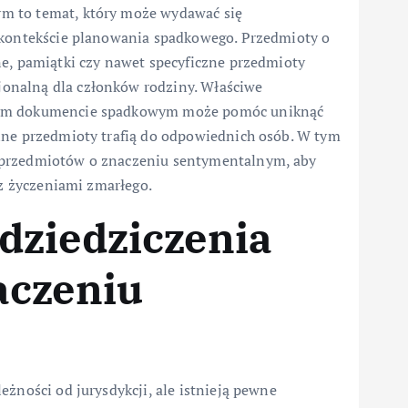
m to temat, który może wydawać się
w kontekście planowania spadkowego. Przedmioty o
ne, pamiątki czy nawet specyficzne przedmioty
onalną dla członków rodziny. Właściwe
nnym dokumencie spadkowym może pomóc uniknąć
nne przedmioty trafią do odpowiednich osób. W tym
 przedmiotów o znaczeniu sentymentalnym, aby
 z życzeniami zmarłego.
dziedziczenia
aczeniu
żności od jurysdykcji, ale istnieją pewne