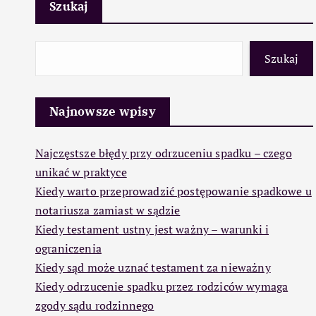
Szukaj
Szukaj
Najnowsze wpisy
Najczęstsze błędy przy odrzuceniu spadku – czego
unikać w praktyce
Kiedy warto przeprowadzić postępowanie spadkowe u
notariusza zamiast w sądzie
Kiedy testament ustny jest ważny – warunki i
ograniczenia
Kiedy sąd może uznać testament za nieważny
Kiedy odrzucenie spadku przez rodziców wymaga
zgody sądu rodzinnego