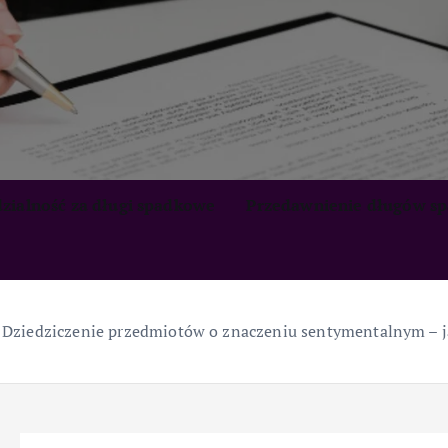
zialność za długi spadkowe
Przedawnienie długów s
»
Dziedziczenie przedmiotów o znaczeniu sentymentalnym – j