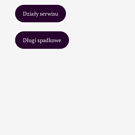
Działy serwisu
Długi spadkowe