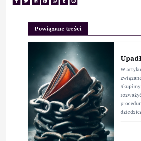
Powiązane treści
Upadł
W artyk
związane
Skupimy 
rozważyć
procedur
dziedzic