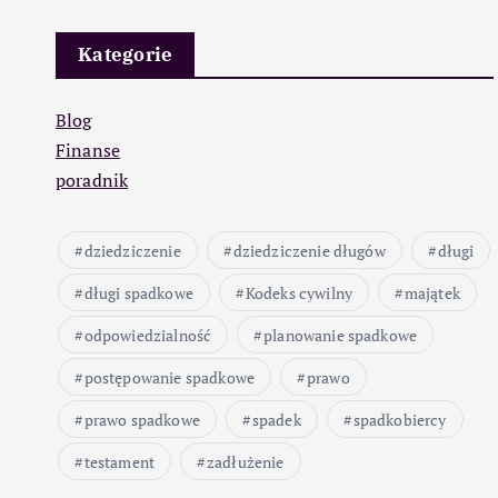
Kategorie
Blog
Finanse
poradnik
dziedziczenie
dziedziczenie długów
długi
długi spadkowe
Kodeks cywilny
majątek
odpowiedzialność
planowanie spadkowe
postępowanie spadkowe
prawo
prawo spadkowe
spadek
spadkobiercy
testament
zadłużenie