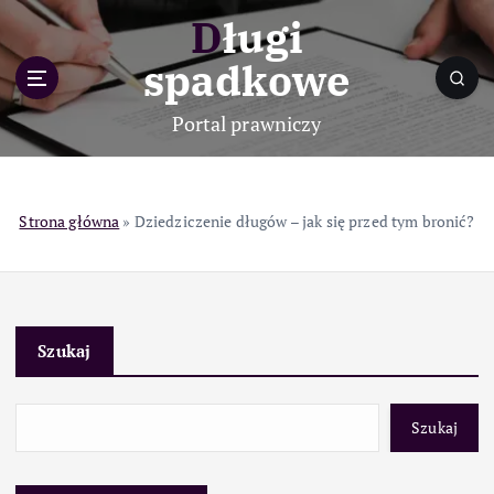
S
Długi
k
i
spadkowe
p
t
Portal prawniczy
o
c
o
n
Strona główna
»
Dziedziczenie długów – jak się przed tym bronić?
t
e
n
t
Szukaj
Szukaj