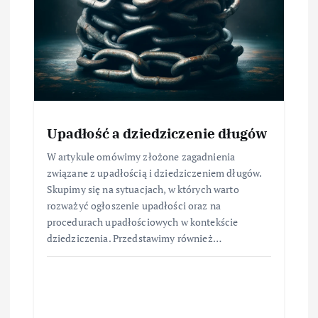
Upadłość a dziedziczenie długów
W artykule omówimy złożone zagadnienia
związane z upadłością i dziedziczeniem długów.
Skupimy się na sytuacjach, w których warto
rozważyć ogłoszenie upadłości oraz na
procedurach upadłościowych w kontekście
dziedziczenia. Przedstawimy również…