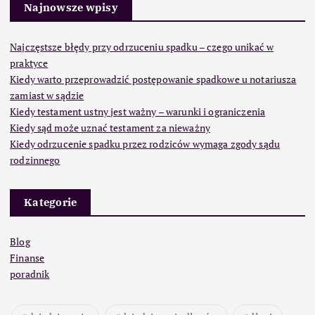
Najnowsze wpisy
Najczęstsze błędy przy odrzuceniu spadku – czego unikać w
praktyce
Kiedy warto przeprowadzić postępowanie spadkowe u notariusza
zamiast w sądzie
Kiedy testament ustny jest ważny – warunki i ograniczenia
Kiedy sąd może uznać testament za nieważny
Kiedy odrzucenie spadku przez rodziców wymaga zgody sądu
rodzinnego
Kategorie
Blog
Finanse
poradnik