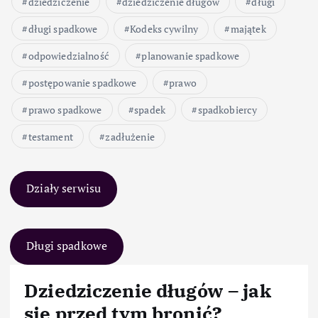
dziedziczenie
dziedziczenie długów
długi
długi spadkowe
Kodeks cywilny
majątek
odpowiedzialność
planowanie spadkowe
postępowanie spadkowe
prawo
prawo spadkowe
spadek
spadkobiercy
testament
zadłużenie
Działy serwisu
Długi spadkowe
Dziedziczenie długów – jak
się przed tym bronić?