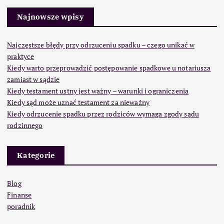
Najnowsze wpisy
Najczęstsze błędy przy odrzuceniu spadku – czego unikać w
praktyce
Kiedy warto przeprowadzić postępowanie spadkowe u notariusza
zamiast w sądzie
Kiedy testament ustny jest ważny – warunki i ograniczenia
Kiedy sąd może uznać testament za nieważny
Kiedy odrzucenie spadku przez rodziców wymaga zgody sądu
rodzinnego
Kategorie
Blog
Finanse
poradnik