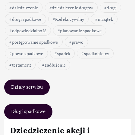
dziedziczenie
dziedziczenie długów
długi
długi spadkowe
Kodeks cywilny
majątek
odpowiedzialność
planowanie spadkowe
postępowanie spadkowe
prawo
prawo spadkowe
spadek
spadkobiercy
testament
zadłużenie
Działy serwisu
Długi spadkowe
Dziedziczenie akcji i