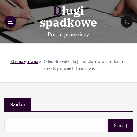
S
Długi
k
i
spadkowe
p
t
Portal prawniczy
o
c
o
n
Strona główna
»
Dziedziczenie akcji i udziałów w spółkach –
t
aspekty prawne i finansowe.
e
n
t
Szukaj
Szukaj