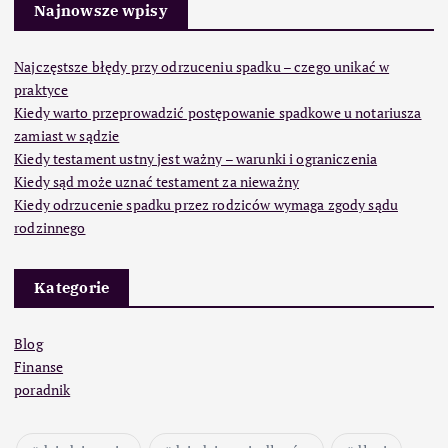
Najnowsze wpisy
Najczęstsze błędy przy odrzuceniu spadku – czego unikać w
praktyce
Kiedy warto przeprowadzić postępowanie spadkowe u notariusza
zamiast w sądzie
Kiedy testament ustny jest ważny – warunki i ograniczenia
Kiedy sąd może uznać testament za nieważny
Kiedy odrzucenie spadku przez rodziców wymaga zgody sądu
rodzinnego
Kategorie
Blog
Finanse
poradnik