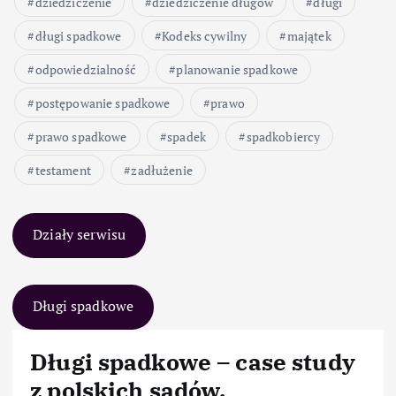
dziedziczenie
dziedziczenie długów
długi
długi spadkowe
Kodeks cywilny
majątek
odpowiedzialność
planowanie spadkowe
postępowanie spadkowe
prawo
prawo spadkowe
spadek
spadkobiercy
testament
zadłużenie
Działy serwisu
Długi spadkowe
Długi spadkowe – case study
z polskich sądów.