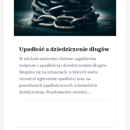
Upadłość a dziedziczenie długów
W artykule omówimy złożone zagadnienia
związane z upadłością i dziedziczeniem długów.
Skupimy się na sytuacjach, w których warto
rozważyć ogłoszenie upadłości oraz na
procedurach upadłościowych w kontekście
dziedziczenia. Przedstawimy również…