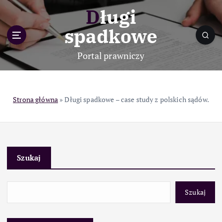
S
Długi
k
i
spadkowe
p
t
Portal prawniczy
o
c
o
n
Strona główna
»
Długi spadkowe – case study z polskich sądów.
t
e
n
t
Szukaj
Szukaj