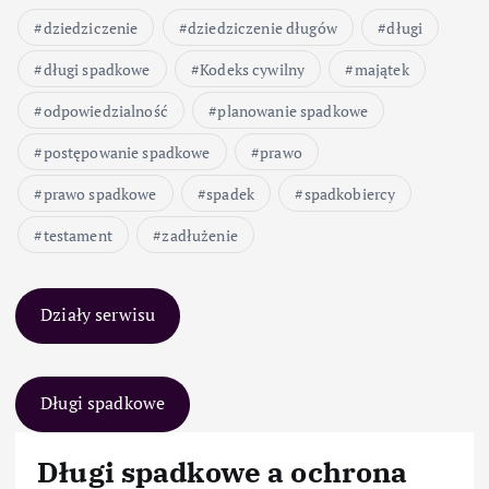
dziedziczenie
dziedziczenie długów
długi
długi spadkowe
Kodeks cywilny
majątek
odpowiedzialność
planowanie spadkowe
postępowanie spadkowe
prawo
prawo spadkowe
spadek
spadkobiercy
testament
zadłużenie
Działy serwisu
Długi spadkowe
Długi spadkowe a ochrona