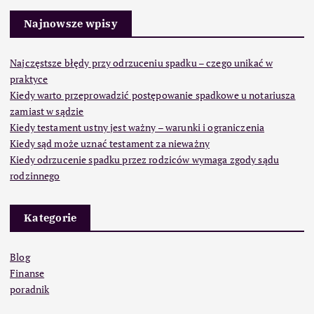
Najnowsze wpisy
Najczęstsze błędy przy odrzuceniu spadku – czego unikać w
praktyce
Kiedy warto przeprowadzić postępowanie spadkowe u notariusza
zamiast w sądzie
Kiedy testament ustny jest ważny – warunki i ograniczenia
Kiedy sąd może uznać testament za nieważny
Kiedy odrzucenie spadku przez rodziców wymaga zgody sądu
rodzinnego
Kategorie
Blog
Finanse
poradnik