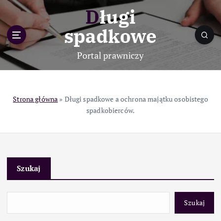
S
Długi
k
i
spadkowe
p
t
Portal prawniczy
o
c
o
n
Strona główna
»
Długi spadkowe a ochrona majątku osobistego
t
spadkobierców.
e
n
t
Szukaj
Szukaj