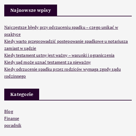
Najnowsze wpisy
Najczęstsze błędy przy odrzuceniu spadku – czego unikać w
praktyce
Kiedy warto przeprowadzić postępowanie spadkowe u notariusza
zamiast w sądzie
Kiedy testament ustny jest ważny – warunki i ograniczenia
Kiedy sąd może uznać testament za nieważny
Kiedy odrzucenie spadku przez rodziców wymaga zgody sądu
rodzinnego
Kategorie
Blog
Finanse
poradnik