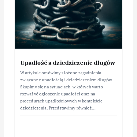
Upadłość a dziedziczenie długów
W artykule omówimy złożone zagadnienia
związane z upadłością i dziedziczeniem długów.
Skupimy się na sytuacjach, w których warto
rozważyć ogłoszenie upadłości oraz na
procedurach upadłościowych w kontekście
dziedziczenia. Przedstawimy również…