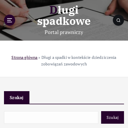
S
Długi
k
i
spadkowe
p
t
Portal prawniczy
o
c
o
n
Strona główna
»
Długi a spadki w kontekście dziedziczenia
t
zobowiązań zawodowych
e
n
t
Szukaj
Szukaj