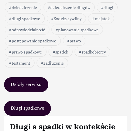
dziedziczenie
dziedziczenie długów
długi
długi spadkowe
Kodeks cywilny
majątek
odpowiedzialność
planowanie spadkowe
postępowanie spadkowe
prawo
prawo spadkowe
spadek
spadkobiercy
testament
zadłużenie
Działy serwisu
Długi spadkowe
Długi a spadki w kontekście