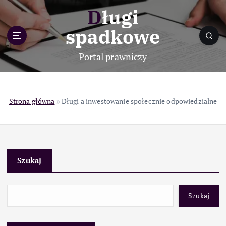
S
Długi
k
i
spadkowe
p
t
Portal prawniczy
o
c
o
n
Strona główna
»
Długi a inwestowanie społecznie odpowiedzialne
t
e
n
t
Szukaj
Szukaj