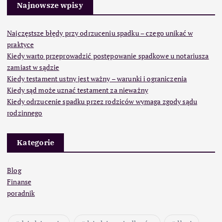
Najnowsze wpisy
Najczęstsze błędy przy odrzuceniu spadku – czego unikać w
praktyce
Kiedy warto przeprowadzić postępowanie spadkowe u notariusza
zamiast w sądzie
Kiedy testament ustny jest ważny – warunki i ograniczenia
Kiedy sąd może uznać testament za nieważny
Kiedy odrzucenie spadku przez rodziców wymaga zgody sądu
rodzinnego
Kategorie
Blog
Finanse
poradnik