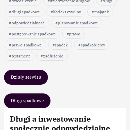
dziedziczenie
dziedziczenie długów
długi
długi spadkowe
Kodeks cywilny
majątek
odpowiedzialność
planowanie spadkowe
postępowanie spadkowe
prawo
prawo spadkowe
spadek
spadkobiercy
testament
zadłużenie
Działy serwisu
Długi spadkowe
Długi a inwestowanie
społecznie odpowiedzialne