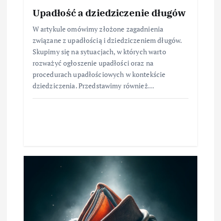
Upadłość a dziedziczenie długów
W artykule omówimy złożone zagadnienia
związane z upadłością i dziedziczeniem długów.
Skupimy się na sytuacjach, w których warto
rozważyć ogłoszenie upadłości oraz na
procedurach upadłościowych w kontekście
dziedziczenia. Przedstawimy również…