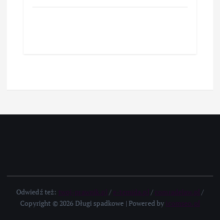
Odwiedź też:
twoj-prawnik.pl
/
e-temida.pl
/
comradelaw.pl
/
Copyright © 2026 Długi spadkowe | Powered by
icomseo.pl