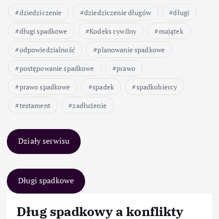
dziedziczenie
dziedziczenie długów
długi
długi spadkowe
Kodeks cywilny
majątek
odpowiedzialność
planowanie spadkowe
postępowanie spadkowe
prawo
prawo spadkowe
spadek
spadkobiercy
testament
zadłużenie
Działy serwisu
Długi spadkowe
Dług spadkowy a konflikty