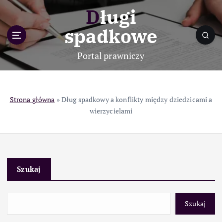
S
Długi
k
i
spadkowe
p
t
Portal prawniczy
o
c
o
n
Strona główna
»
Dług spadkowy a konflikty między dziedzicami a
t
wierzycielami
e
n
t
Szukaj
Szukaj