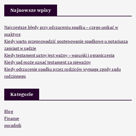
Najnowsze wpisy
Najczęstsze błędy przy odrzuceniu spadku – czego unikać w
praktyce
Kiedy warto przeprowadzić postępowanie spadkowe u notariusza
zamiast w sądzie
Kiedy testament ustny jest ważny – warunki i ograniczenia
Kiedy sąd może uznać testament za nieważny
Kiedy odrzucenie spadku przez rodziców wymaga zgody sądu
rodzinnego
Kategorie
Blog
Finanse
poradnik