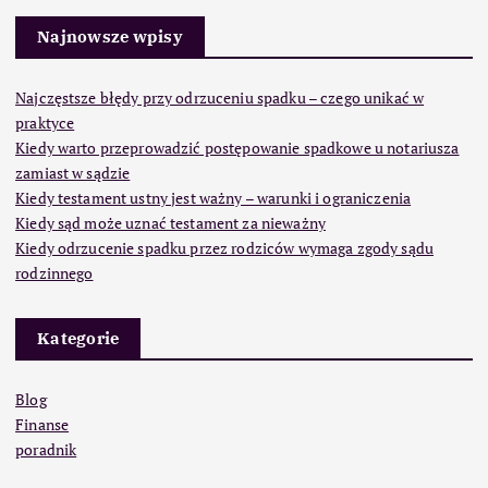
Najnowsze wpisy
Najczęstsze błędy przy odrzuceniu spadku – czego unikać w
praktyce
Kiedy warto przeprowadzić postępowanie spadkowe u notariusza
zamiast w sądzie
Kiedy testament ustny jest ważny – warunki i ograniczenia
Kiedy sąd może uznać testament za nieważny
Kiedy odrzucenie spadku przez rodziców wymaga zgody sądu
rodzinnego
Kategorie
Blog
Finanse
poradnik