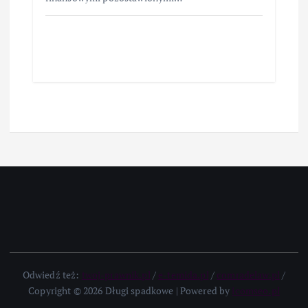
Odwiedź też:
twoj-prawnik.pl
/
e-temida.pl
/
comradelaw.pl
/
Copyright © 2026 Długi spadkowe | Powered by
icomseo.pl