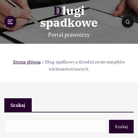
S
Długi
k
i
spadkowe
p
t
Portal prawniczy
o
c
o
n
Strona główna
»
Dług spadkowy a dziedziczenie majątków
t
wielowartościowych.
e
n
t
Szukaj
Szukaj