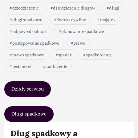
dziedziczenie
dziedziczenie długów
długi
długi spadkowe
Kodeks cywilny
majątek
odpowiedzialność
planowanie spadkowe
postępowanie spadkowe
prawo
prawo spadkowe
spadek
spadkobiercy
testament
zadłużenie
Działy serwisu
Długi spadkowe
Dług spadkowy a