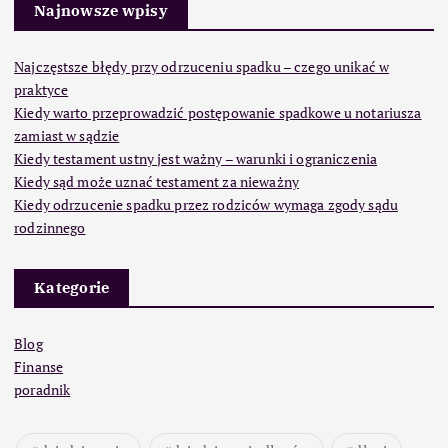
Najnowsze wpisy
Najczęstsze błędy przy odrzuceniu spadku – czego unikać w
praktyce
Kiedy warto przeprowadzić postępowanie spadkowe u notariusza
zamiast w sądzie
Kiedy testament ustny jest ważny – warunki i ograniczenia
Kiedy sąd może uznać testament za nieważny
Kiedy odrzucenie spadku przez rodziców wymaga zgody sądu
rodzinnego
Kategorie
Blog
Finanse
poradnik