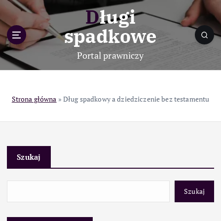
S
Długi
k
i
spadkowe
p
t
Portal prawniczy
o
c
o
n
Strona główna
»
Dług spadkowy a dziedziczenie bez testamentu
t
e
n
t
Szukaj
Szukaj