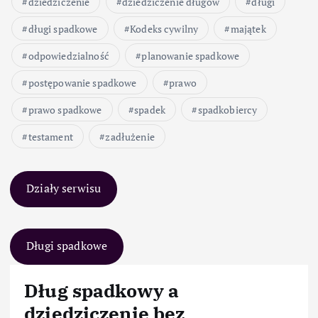
dziedziczenie
dziedziczenie długów
długi
długi spadkowe
Kodeks cywilny
majątek
odpowiedzialność
planowanie spadkowe
postępowanie spadkowe
prawo
prawo spadkowe
spadek
spadkobiercy
testament
zadłużenie
Działy serwisu
Długi spadkowe
Dług spadkowy a
dziedziczenie bez