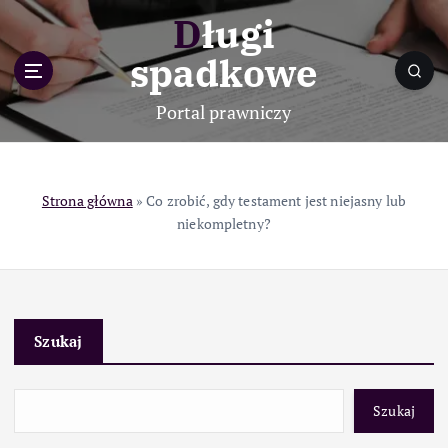
S
Długi
k
i
spadkowe
p
t
Portal prawniczy
o
c
o
n
Strona główna
»
Co zrobić, gdy testament jest niejasny lub
t
niekompletny?
e
n
t
Szukaj
Szukaj