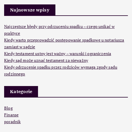
Najnowsze wpisy
Najczęstsze błędy przy odrzuceniu spadku – czego unikać w
praktyce
Kiedy warto przeprowadzić postępowanie spadkowe u notariusza
zamiast w sądzie
Kiedy testament ustny jest ważny – warunki i ograniczenia
Kiedy sąd może uznać testament za nieważny
Kiedy odrzucenie spadku przez rodziców wymaga zgody sądu
rodzinnego
Kategorie
Blog
Finanse
poradnik