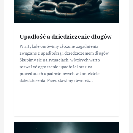
Upadłość a dziedziczenie długów
W artykule omówimy złożone zagadnienia
związane z upadłością i dziedziczeniem długów.
Skupimy się na sytuacjach, w których warto
rozważyć ogłoszenie upadłości oraz na
procedurach upadłościowych w kontekście
dziedziczenia. Przedstawimy również…