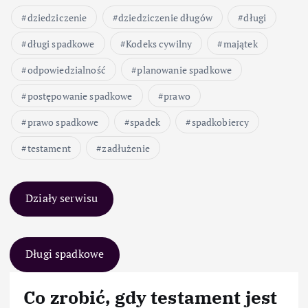
dziedziczenie
dziedziczenie długów
długi
długi spadkowe
Kodeks cywilny
majątek
odpowiedzialność
planowanie spadkowe
postępowanie spadkowe
prawo
prawo spadkowe
spadek
spadkobiercy
testament
zadłużenie
Działy serwisu
Długi spadkowe
Co zrobić, gdy testament jest