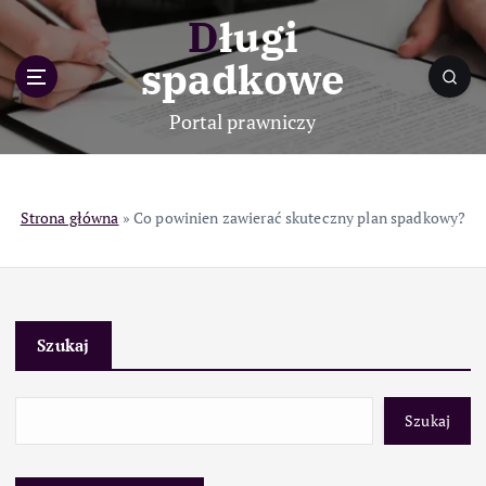
S
Długi
k
i
spadkowe
p
t
Portal prawniczy
o
c
o
n
Strona główna
»
Co powinien zawierać skuteczny plan spadkowy?
t
e
n
t
Szukaj
Szukaj