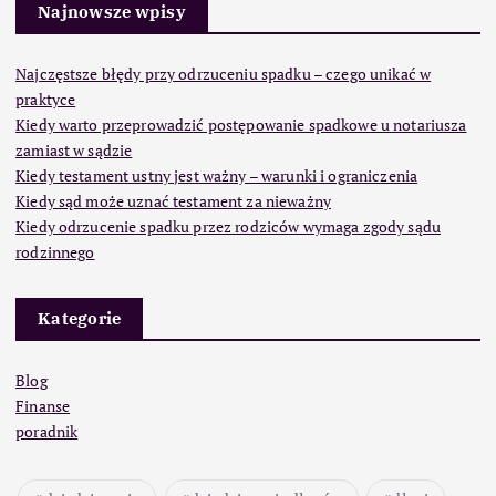
Najnowsze wpisy
Najczęstsze błędy przy odrzuceniu spadku – czego unikać w
praktyce
Kiedy warto przeprowadzić postępowanie spadkowe u notariusza
zamiast w sądzie
Kiedy testament ustny jest ważny – warunki i ograniczenia
Kiedy sąd może uznać testament za nieważny
Kiedy odrzucenie spadku przez rodziców wymaga zgody sądu
rodzinnego
Kategorie
Blog
Finanse
poradnik