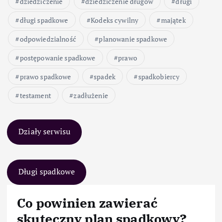
dziedziczenie
dziedziczenie długów
długi
długi spadkowe
Kodeks cywilny
majątek
odpowiedzialność
planowanie spadkowe
postępowanie spadkowe
prawo
prawo spadkowe
spadek
spadkobiercy
testament
zadłużenie
Działy serwisu
Długi spadkowe
Co powinien zawierać
skuteczny plan spadkowy?