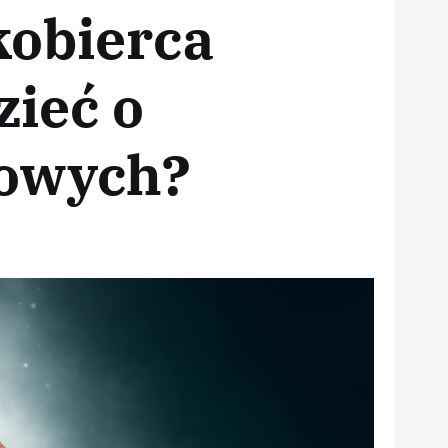
kobierca
ieć o
kowych?