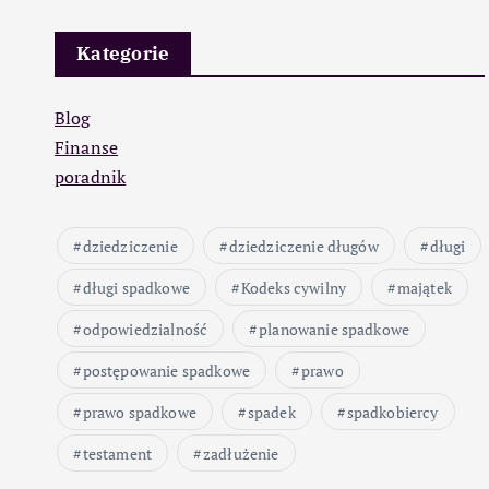
Kategorie
Blog
Finanse
poradnik
dziedziczenie
dziedziczenie długów
długi
długi spadkowe
Kodeks cywilny
majątek
odpowiedzialność
planowanie spadkowe
postępowanie spadkowe
prawo
prawo spadkowe
spadek
spadkobiercy
testament
zadłużenie