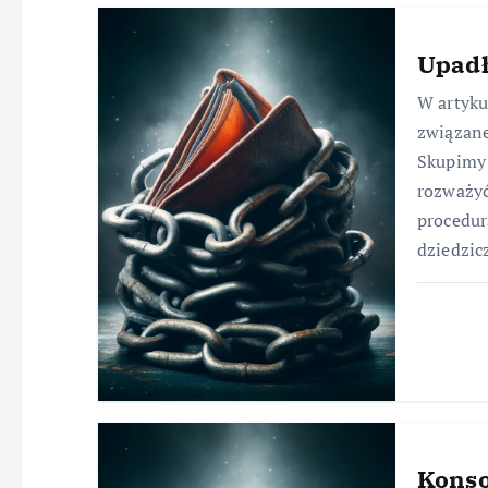
Upadł
W artyk
związane
Skupimy 
rozważyć
procedur
dziedzic
Konso