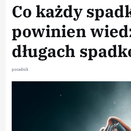
Co każdy spad
powinien wiedz
długach spad
poradnik