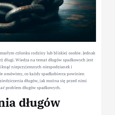
marłym członku rodziny lub bliskiej osobie. Jednak
eż długi. Wiedza na temat długów spadkowych jest
uniknąć nieprzyjemnych niespodzianek i
ule omówimy, co każdy spadkobierca powinien
ziedziczenia długów, jak można się przed nimi
iązać problem długów spadkowych.
nia długów