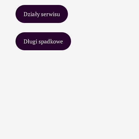
Działy serwisu
Długi spadkowe