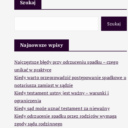
Szukaj
Szukaj
Najnowsze wpisy
Najczęstsze błędy przy odrzuceniu spadku – czego
unikać w praktyce
Kiedy warto przeprowadzić postępowanie spadkowe u
notariusza zamiast w sądzie
Kiedy testament ustny jest ważny – warunki i
ograniczenia
Kiedy sąd może uznać testament za nieważny
Kiedy odrzucenie spadku przez rodziców wymaga
zgody sądu rodzinnego