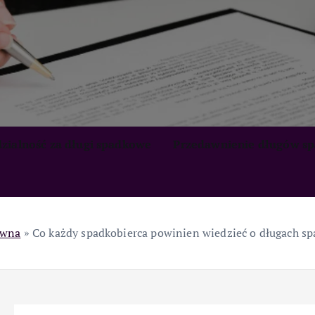
zialność za długi spadkowe
Przedawnienie długów s
ówna
»
Co każdy spadkobierca powinien wiedzieć o długach s